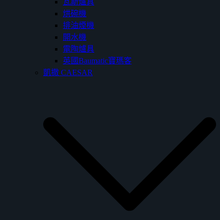
瓦斯爐具
烘碗機
排油煙機
開水機
電陶爐具
英國Baumatic寶瑪客
凱撒 CAESAR