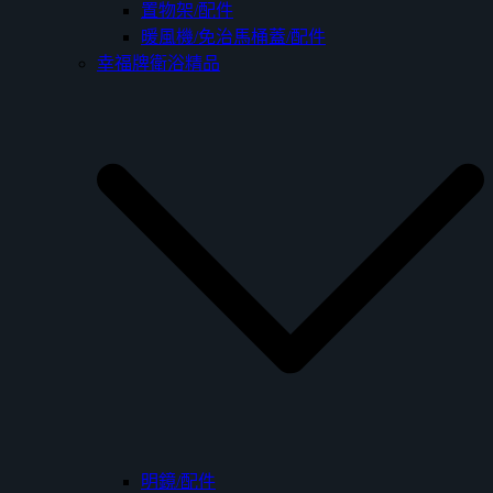
置物架/配件
暖風機/免治馬桶蓋/配件
幸福牌衛浴精品
明鏡/配件