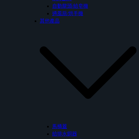
自動龍頭/給皂機
通風扇/烘手機
其他產品
馬桶蓋
給排水銅器