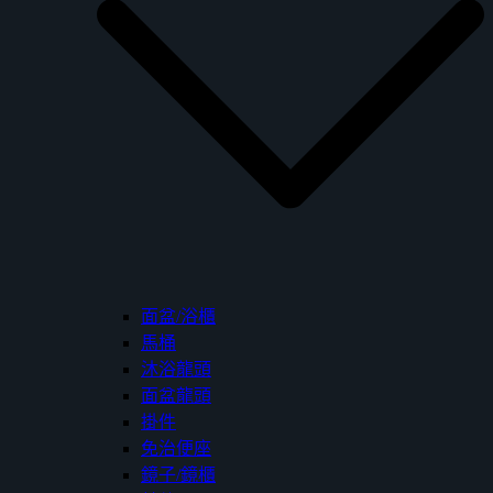
面盆/浴櫃
馬桶
沐浴龍頭
面盆龍頭
掛件
免治便座
鏡子/鏡櫃