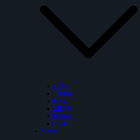
御之釉
一般面盆
檯上盆
浴櫃系列
檯面系列
拖布盆
浴室配件