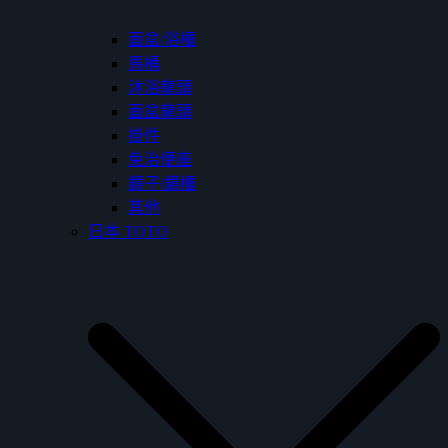
面盆/浴櫃
馬桶
沐浴龍頭
面盆龍頭
掛件
免治便座
鏡子/鏡櫃
其他
日本 TOTO