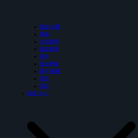
面盆/浴櫃
馬桶
沐浴龍頭
面盆龍頭
掛件
免治便座
鏡子/鏡櫃
其他
浴缸
和成 HCG