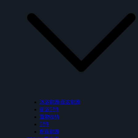
沐浴龍頭/面盆龍頭
衛浴配件
置物收納
配件
廚房龍頭