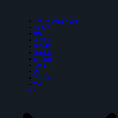
CAESAR 凱薩廚房龍頭
廚房龍頭
馬桶
沐浴龍頭
面盆/浴櫃
面盆龍頭
鏡子/鏡櫃
五金掛件
浴缸
免治便座
其他
HONG