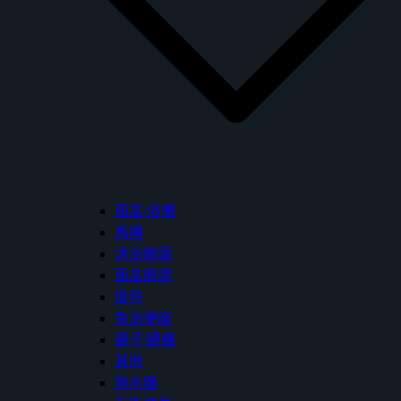
面盆/浴櫃
馬桶
沐浴龍頭
面盆龍頭
掛件
免治便座
鏡子/鏡櫃
其他
熱水器