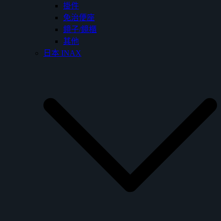
掛件
免治便座
鏡子/鏡櫃
其他
日本 INAX