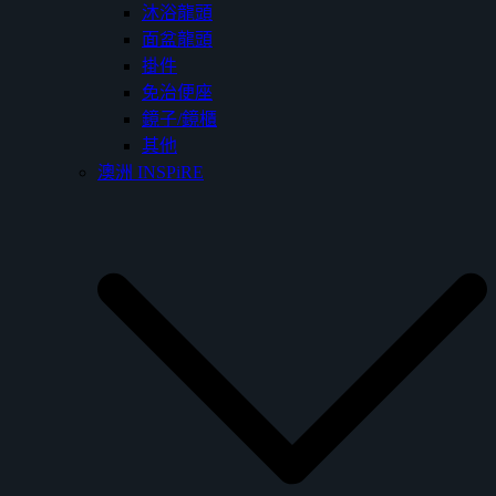
沐浴龍頭
面盆龍頭
掛件
免治便座
鏡子/鏡櫃
其他
澳洲 INSPiRE