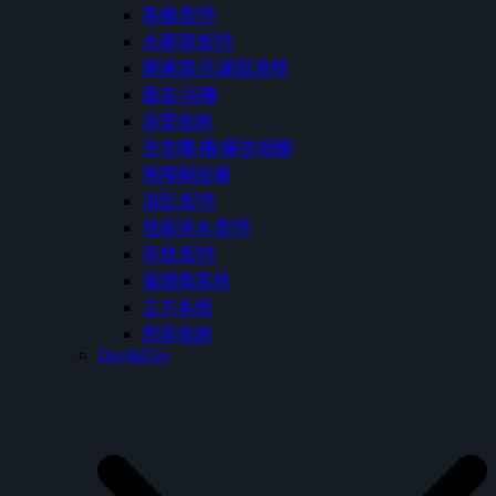
馬桶/配件
水龍頭/配件
蓮蓬頭/花灑與滑桿
面盆/浴櫃
浴室收納
洗衣槽/櫃/曬衣相關
無障礙設備
浴缸/配件
地板排水/配件
吊扇/配件
循環換氣扇
立方系統
廚房收納
Day&Day