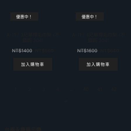
優惠中！
優惠中！
A-11 / 3尺單桿毛巾架 (不
A-11 / 4尺單桿毛巾架 (不
鏽鋼 304)
鏽鋼 304)
NT$
1400
NT$
560
NT$
1600
NT$
640
加入購物車
加入購物車
1
2
3
4
...
40
41
42
→
台南永康展示廳