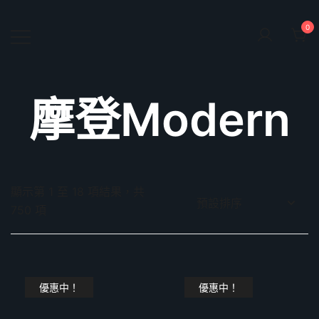
Skip
to
0
content
鴻暻衛浴
摩登Modern
顯示第 1 至 18 項結果，共
750 項
優惠中！
優惠中！