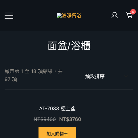
Skip
to
0
content
鴻暻衛浴
面盆/浴櫃
顯示第 1 至 18 項結果，共
97 項
優惠中！
優惠中
AT-7033 檯上盆
NT$
9400
NT$
3760
加入購物車