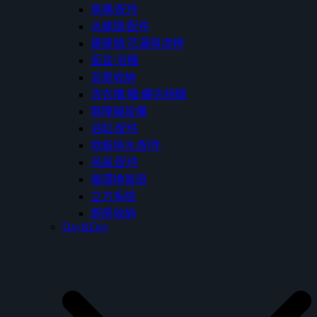
馬桶/配件
水龍頭/配件
蓮蓬頭/花灑與滑桿
面盆/浴櫃
浴室收納
洗衣槽/櫃/曬衣相關
無障礙設備
浴缸/配件
地板排水/配件
吊扇/配件
循環換氣扇
立方系統
廚房收納
Day&Day