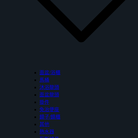
面盆/浴櫃
馬桶
沐浴龍頭
面盆龍頭
掛件
免治便座
鏡子/鏡櫃
其他
熱水器