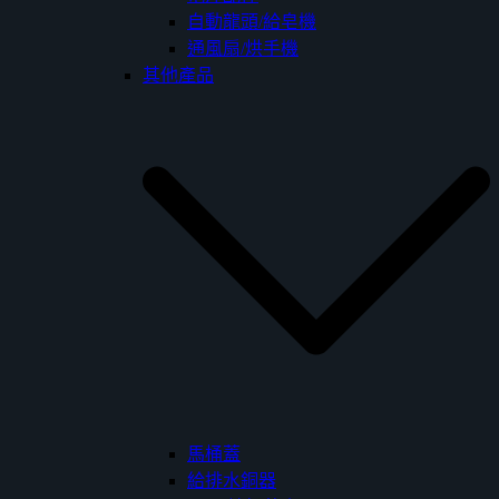
自動龍頭/給皂機
通風扇/烘手機
其他產品
馬桶蓋
給排水銅器