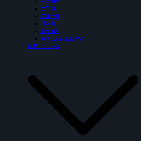
瓦斯爐具
烘碗機
排油煙機
開水機
電陶爐具
英國Baumatic寶瑪客
凱撒 CAESAR