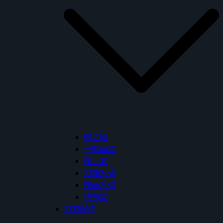
御之釉
一般面盆
檯上盆
浴櫃系列
檯面系列
拖布盆
浴室配件