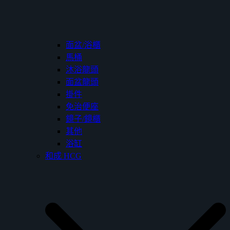
面盆/浴櫃
馬桶
沐浴龍頭
面盆龍頭
掛件
免治便座
鏡子/鏡櫃
其他
浴缸
和成 HCG