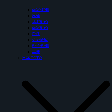
面盆/浴櫃
馬桶
沐浴龍頭
面盆龍頭
掛件
免治便座
鏡子/鏡櫃
其他
日本 TOTO