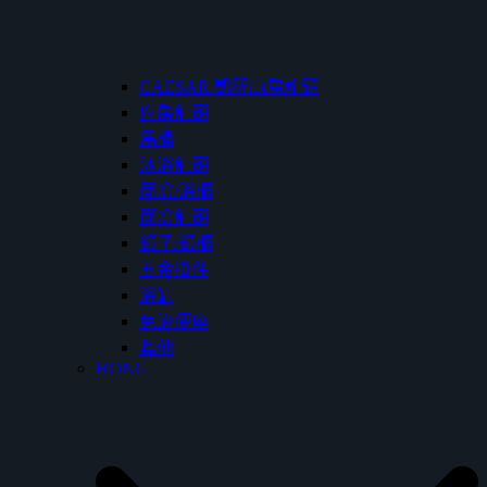
CAESAR 凱薩廚房龍頭
廚房龍頭
馬桶
沐浴龍頭
面盆/浴櫃
面盆龍頭
鏡子/鏡櫃
五金掛件
浴缸
免治便座
其他
HONG