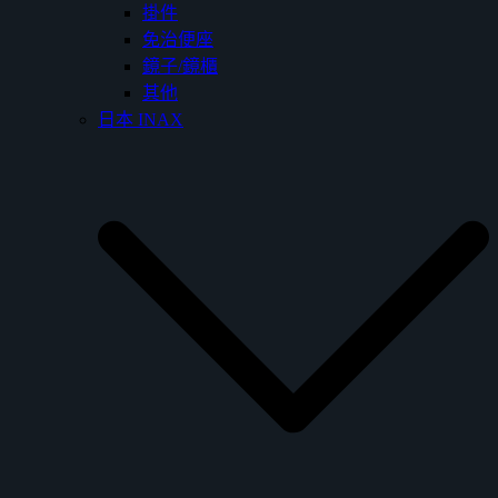
掛件
免治便座
鏡子/鏡櫃
其他
日本 INAX