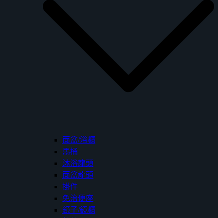
面盆/浴櫃
馬桶
沐浴龍頭
面盆龍頭
掛件
免治便座
鏡子/鏡櫃