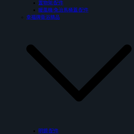
置物架/配件
暖風機/免治馬桶蓋/配件
幸福牌衛浴精品
明鏡/配件