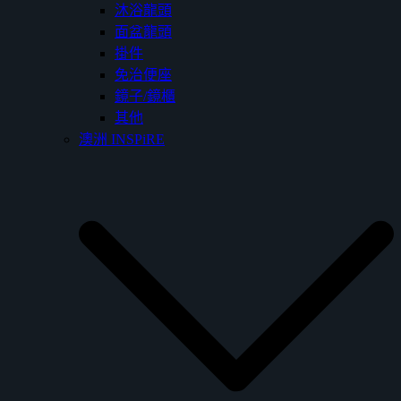
沐浴龍頭
面盆龍頭
掛件
免治便座
鏡子/鏡櫃
其他
澳洲 INSPiRE