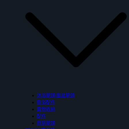
沐浴龍頭/面盆龍頭
衛浴配件
置物收納
配件
廚房龍頭