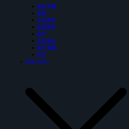
面盆/浴櫃
馬桶
沐浴龍頭
面盆龍頭
掛件
免治便座
鏡子/鏡櫃
其他
日本 TOTO