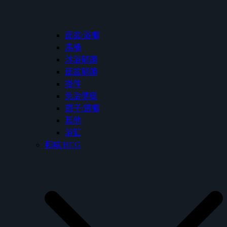
面盆/浴櫃
馬桶
沐浴龍頭
面盆龍頭
掛件
免治便座
鏡子/鏡櫃
其他
浴缸
和成 HCG