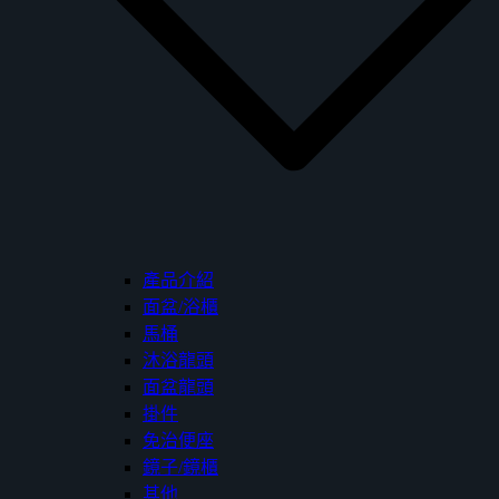
產品介紹
面盆/浴櫃
馬桶
沐浴龍頭
面盆龍頭
掛件
免治便座
鏡子/鏡櫃
其他