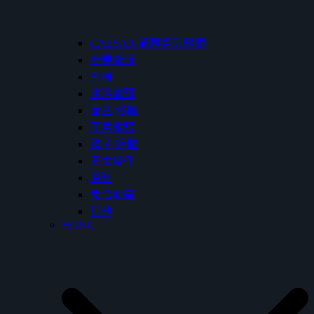
CAESAR 凱薩廚房龍頭
廚房龍頭
馬桶
沐浴龍頭
面盆/浴櫃
面盆龍頭
鏡子/鏡櫃
五金掛件
浴缸
免治便座
其他
HONG