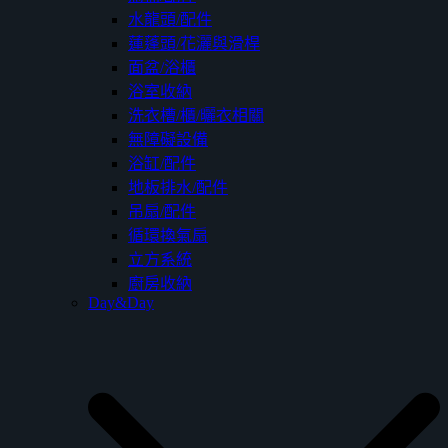
水龍頭/配件
蓮蓬頭/花灑與滑桿
面盆/浴櫃
浴室收納
洗衣槽/櫃/曬衣相關
無障礙設備
浴缸/配件
地板排水/配件
吊扇/配件
循環換氣扇
立方系統
廚房收納
Day&Day