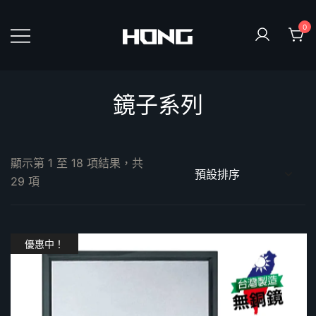
Skip
to
0
content
鴻暻衛浴
鏡子系列
顯示第 1 至 18 項結果，共
29 項
優惠中！