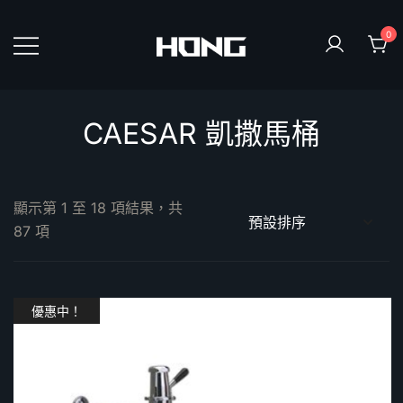
Skip
to
0
content
鴻暻衛浴
CAESAR 凱撒馬桶
顯示第 1 至 18 項結果，共
87 項
優惠中！