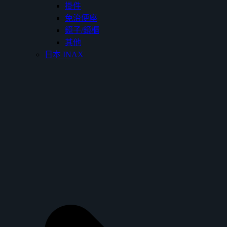
掛件
免治便座
鏡子/鏡櫃
其他
日本 INAX