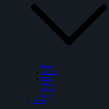
御之釉
一般面盆
檯上盆
浴櫃系列
檯面系列
拖布盆
浴室配件