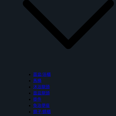
面盆/浴櫃
馬桶
沐浴龍頭
面盆龍頭
掛件
免治便座
鏡子/鏡櫃