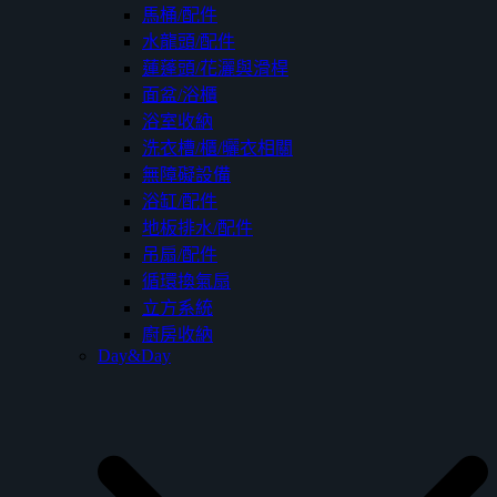
馬桶/配件
水龍頭/配件
蓮蓬頭/花灑與滑桿
面盆/浴櫃
浴室收納
洗衣槽/櫃/曬衣相關
無障礙設備
浴缸/配件
地板排水/配件
吊扇/配件
循環換氣扇
立方系統
廚房收納
Day&Day