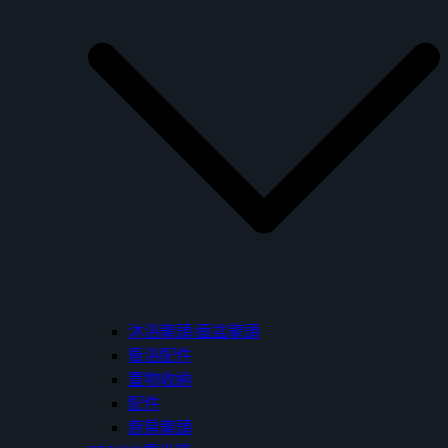
沐浴龍頭/面盆龍頭
衛浴配件
置物收納
配件
廚房龍頭