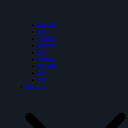
面盆/浴櫃
馬桶
沐浴龍頭
面盆龍頭
掛件
免治便座
鏡子/鏡櫃
其他
浴缸
和成 HCG