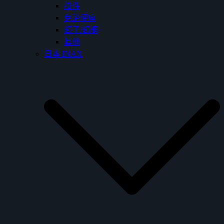
掛件
免治便座
鏡子/鏡櫃
其他
日本 INAX