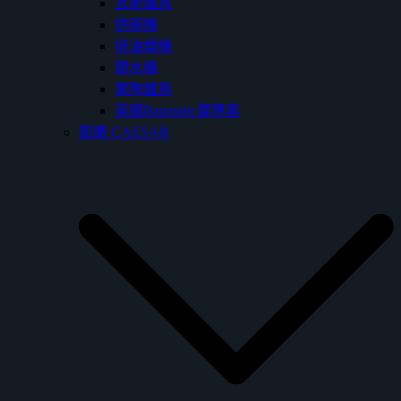
瓦斯爐具
烘碗機
排油煙機
開水機
電陶爐具
英國Baumatic寶瑪客
凱撒 CAESAR