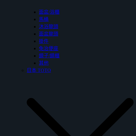
面盆/浴櫃
馬桶
沐浴龍頭
面盆龍頭
掛件
免治便座
鏡子/鏡櫃
其他
日本 TOTO