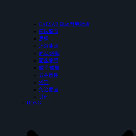
CAESAR 凱薩廚房龍頭
廚房龍頭
馬桶
沐浴龍頭
面盆/浴櫃
面盆龍頭
鏡子/鏡櫃
五金掛件
浴缸
免治便座
其他
HONG