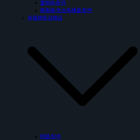
置物架/配件
暖風機/免治馬桶蓋/配件
幸福牌衛浴精品
明鏡/配件