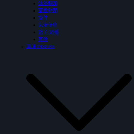
沐浴龍頭
面盆龍頭
掛件
免治便座
鏡子/鏡櫃
其他
澳洲 INSPiRE