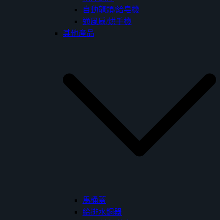
自動龍頭/給皂機
通風扇/烘手機
其他產品
馬桶蓋
給排水銅器