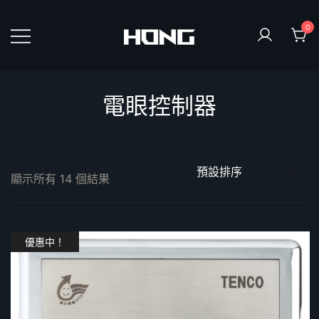
Skip
to
0
content
鴻暻衛浴
電眼控制器
顯示所有 14 個結果
優惠中！