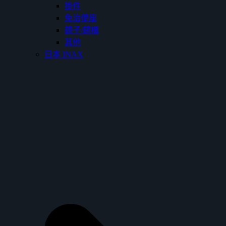
掛件
免治便座
鏡子/鏡櫃
其他
日本 INAX