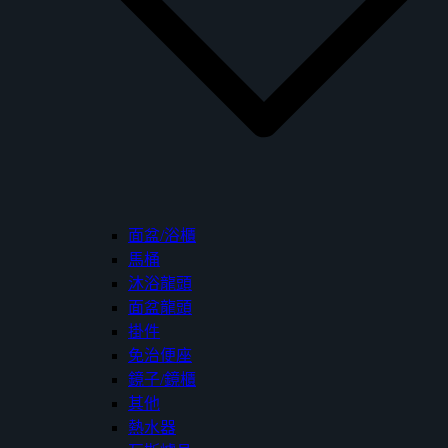
面盆/浴櫃
馬桶
沐浴龍頭
面盆龍頭
掛件
免治便座
鏡子/鏡櫃
其他
熱水器