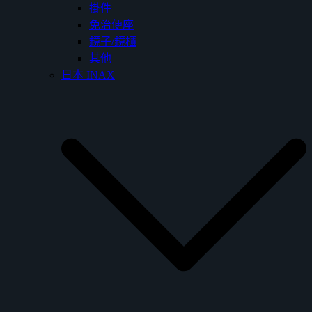
掛件
免治便座
鏡子/鏡櫃
其他
日本 INAX