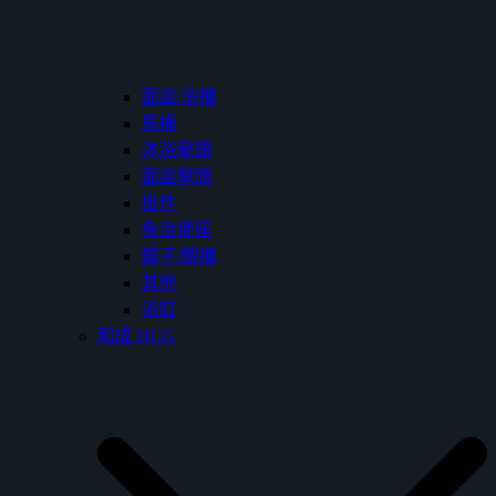
面盆/浴櫃
馬桶
沐浴龍頭
面盆龍頭
掛件
免治便座
鏡子/鏡櫃
其他
浴缸
和成 HCG