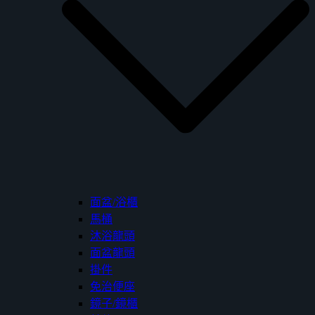
面盆/浴櫃
馬桶
沐浴龍頭
面盆龍頭
掛件
免治便座
鏡子/鏡櫃