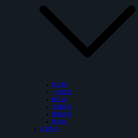
御之釉
一般面盆
檯上盆
浴櫃系列
檯面系列
拖布盆
浴室配件