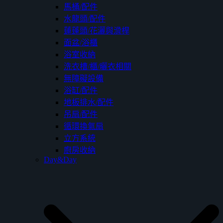
馬桶/配件
水龍頭/配件
蓮蓬頭/花灑與滑桿
面盆/浴櫃
浴室收納
洗衣槽/櫃/曬衣相關
無障礙設備
浴缸/配件
地板排水/配件
吊扇/配件
循環換氣扇
立方系統
廚房收納
Day&Day