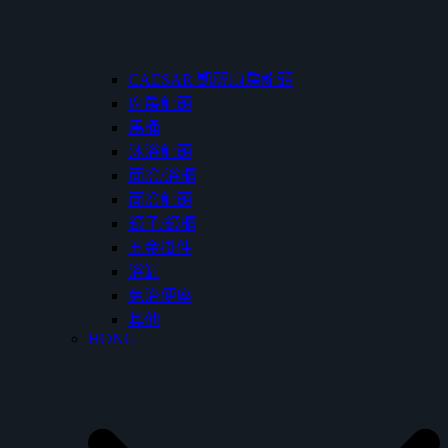
CAESAR 凱薩廚房龍頭
廚房龍頭
馬桶
沐浴龍頭
面盆/浴櫃
面盆龍頭
鏡子/鏡櫃
五金掛件
浴缸
免治便座
其他
HONG