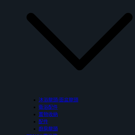
沐浴龍頭/面盆龍頭
衛浴配件
置物收納
配件
廚房龍頭