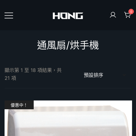
Skip
to
0
content
鴻暻衛浴
通風扇/烘手機
顯示第 1 至 18 項結果，共
21 項
優惠中！