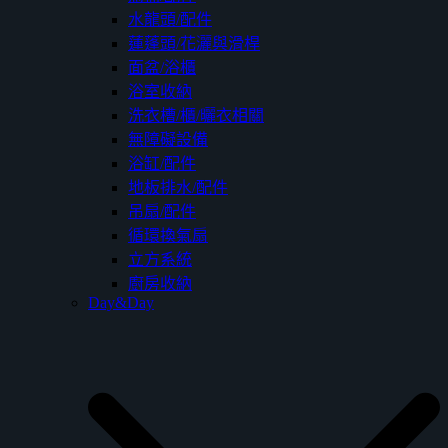
水龍頭/配件
蓮蓬頭/花灑與滑桿
面盆/浴櫃
浴室收納
洗衣槽/櫃/曬衣相關
無障礙設備
浴缸/配件
地板排水/配件
吊扇/配件
循環換氣扇
立方系統
廚房收納
Day&Day