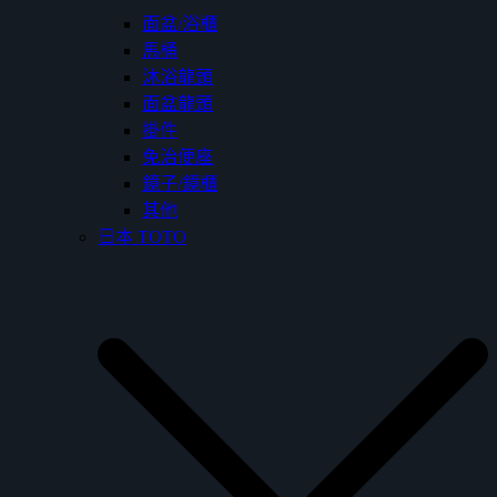
面盆/浴櫃
馬桶
沐浴龍頭
面盆龍頭
掛件
免治便座
鏡子/鏡櫃
其他
日本 TOTO