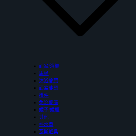
面盆/浴櫃
馬桶
沐浴龍頭
面盆龍頭
掛件
免治便座
鏡子/鏡櫃
其他
熱水器
瓦斯爐具