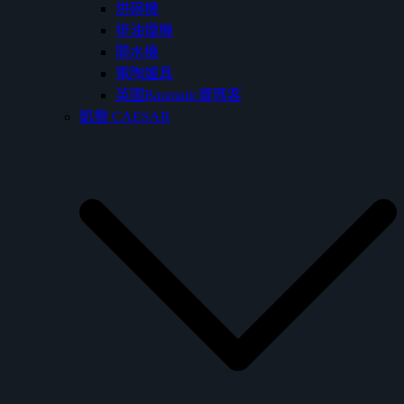
烘碗機
排油煙機
開水機
電陶爐具
英國Baumatic寶瑪客
凱撒 CAESAR