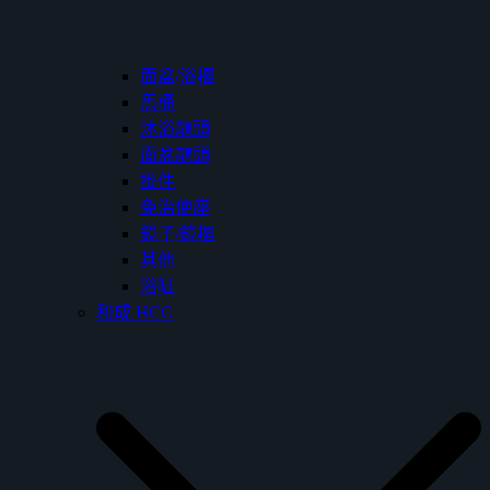
面盆/浴櫃
馬桶
沐浴龍頭
面盆龍頭
掛件
免治便座
鏡子/鏡櫃
其他
浴缸
和成 HCG