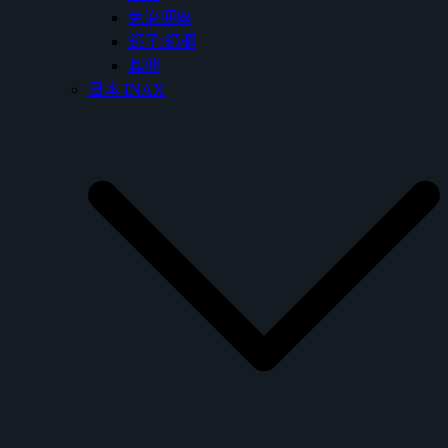
免治便座
鏡子/鏡櫃
其他
日本 INAX