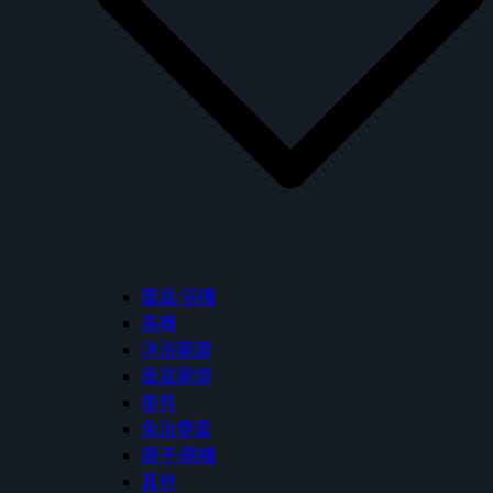
面盆/浴櫃
馬桶
沐浴龍頭
面盆龍頭
掛件
免治便座
鏡子/鏡櫃
其他