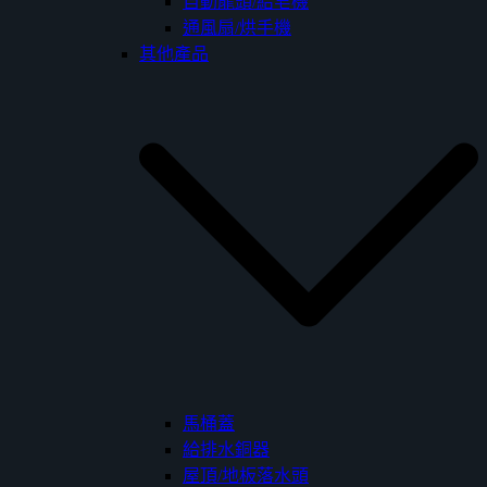
自動龍頭/給皂機
通風扇/烘手機
其他產品
馬桶蓋
給排水銅器
屋頂/地板落水頭