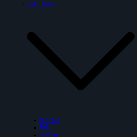
西班牙 Roca
面盆/浴櫃
馬桶
沐浴龍頭