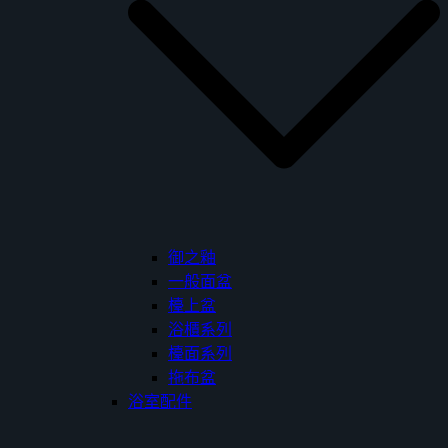
御之釉
一般面盆
檯上盆
浴櫃系列
檯面系列
拖布盆
浴室配件