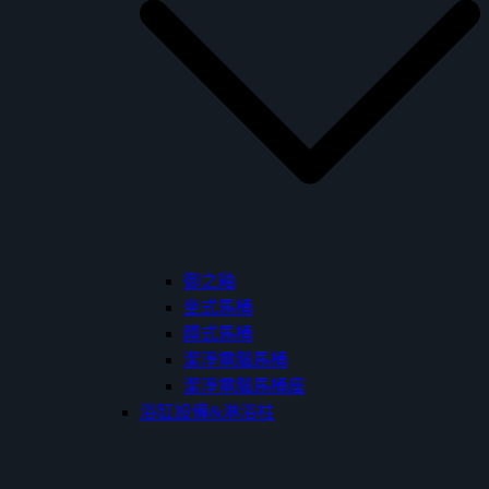
御之釉
坐式馬桶
蹲式馬桶
潔淨電腦馬桶
潔淨電腦馬桶座
浴缸設備&淋浴柱