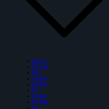
產品介紹
面盆/浴櫃
馬桶
沐浴龍頭
面盆龍頭
掛件
免治便座
鏡子/鏡櫃
其他