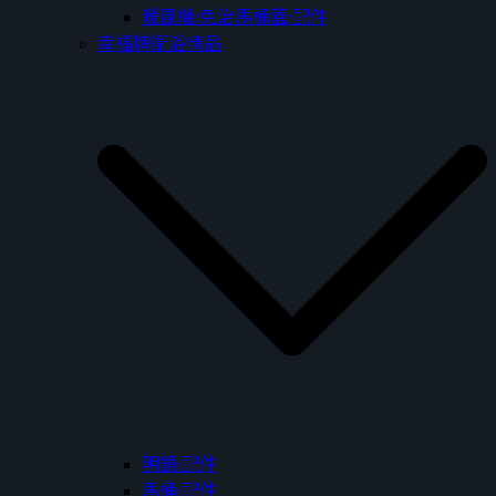
暖風機/免治馬桶蓋/配件
幸福牌衛浴精品
明鏡/配件
馬桶/配件