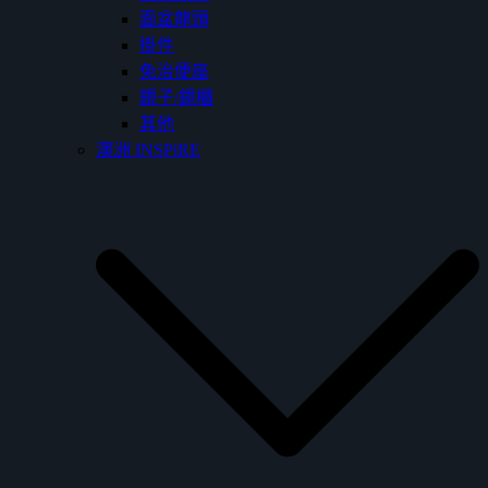
面盆龍頭
掛件
免治便座
鏡子/鏡櫃
其他
澳洲 INSPiRE