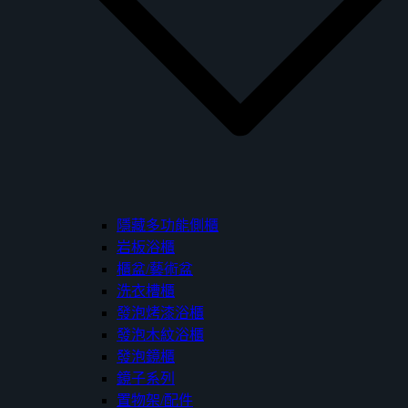
隱藏多功能側櫃
岩板浴櫃
櫃盆/藝術盆
洗衣槽櫃
發泡烤漆浴櫃
發泡木紋浴櫃
發泡鏡櫃
鏡子系列
置物架/配件