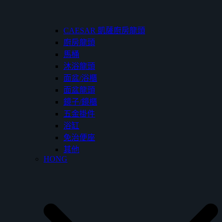
CAESAR 凱薩廚房龍頭
廚房龍頭
馬桶
沐浴龍頭
面盆/浴櫃
面盆龍頭
鏡子/鏡櫃
五金掛件
浴缸
免治便座
其他
HONG