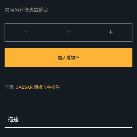
來店另有優惠或贈品
單
-
+
扁
鐵
方
加入購物車
形
架
ST830
數
分類:
CAESAR 凱撒五金掛件
量
描述