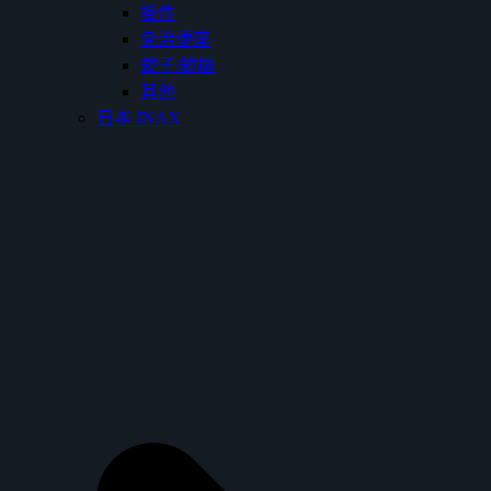
掛件
免治便座
鏡子/鏡櫃
其他
日本 INAX