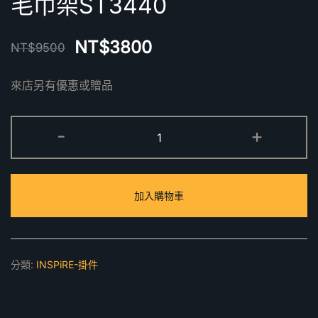
毛巾架ST3440
NT$
3800
NT$
9500
來店另有優惠或贈品
毛
-
+
巾
架
ST3440
加入購物車
數
量
分類:
INSPiRE-掛件