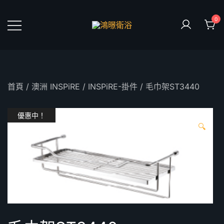
Skip
to
0
content
鴻暻衛浴
首頁
/
澳洲 INSPiRE
/
INSPiRE-掛件
/ 毛巾架ST3440
優惠中！
🔍