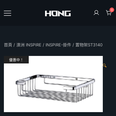
Skip
to
0
content
鴻暻衛浴
首頁
/
澳洲 INSPiRE
/
INSPiRE-掛件
/ 置物架ST3140
優惠中！
🔍