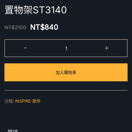
置物架ST3140
NT$
840
NT$
2100
置
-
+
物
架
ST3140
加入購物車
數
量
分類:
INSPiRE-掛件