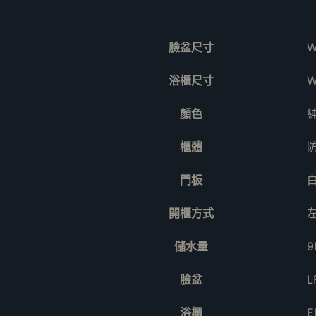
臉盆尺寸
W
浴櫃尺寸
W
顏色
櫃體
門板
開櫃方式
儲水量
9
臉盆
L
浴櫃
E