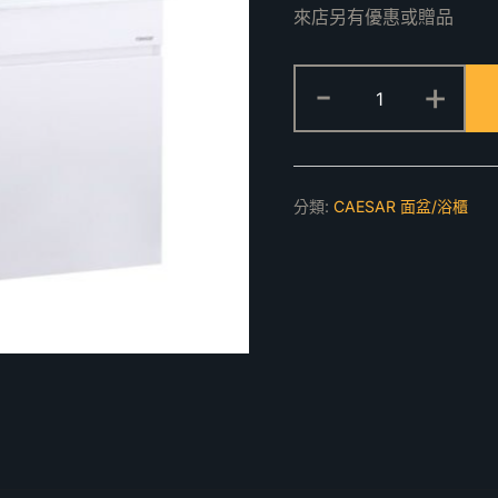
來店另有優惠或贈品
臉
-
+
盆
浴
櫃
組
分類:
CAESAR 面盆/浴櫃
LF5030,EH05
數
量