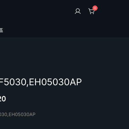
0
區
030,EH05030AP
20
30,EH05030AP