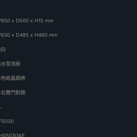
650 x D500 x H15 mm
630 x D485 x H480 mm
純白
防水發泡板
白色結晶鋼烤
左右雙門對開
L
F5030
H05030AP