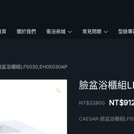
鴻暻衛浴
首頁
關於我們
衛浴商城
常見問題
型錄專
臉盆浴櫃組LF5030,EH05030AP
臉盆浴櫃組LF5
🔍
NT$
91
NT$
22800
CAESAR-臉盆浴櫃組LF50