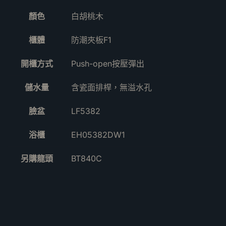
顏色
白胡桃木
櫃體
防潮夾板F1
開櫃方式
Push-open按壓彈出
儲水量
含瓷面排桿，無溢水孔
臉盆
LF5382
浴櫃
EH05382DW1
另購龍頭
BT840C