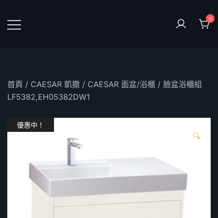
Skip
to
0
content
鴻暻衛浴
首頁
/
CAESAR 凱撒
/
CAESAR 面盆/浴櫃
/ 臉盆浴櫃組
LF5382,EH05382DW1
優惠中！
🔍