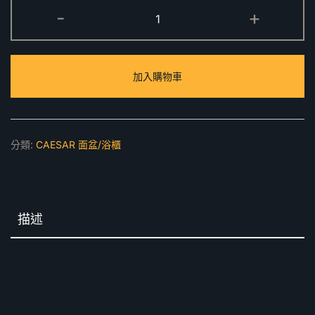
臉
-
+
盆
浴
櫃
加入購物車
組
LF5382,EH05382DW1
數
量
分類:
CAESAR 面盆/浴櫃
描述