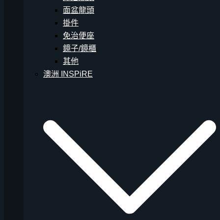
面盆龍頭
掛件
免治便座
鏡子/鏡櫃
其他
澳洲 INSPiRE