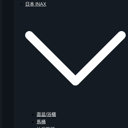
日本 INAX
面盆/浴櫃
馬桶