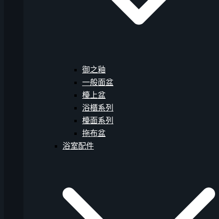
御之釉
一般面盆
檯上盆
浴櫃系列
檯面系列
拖布盆
浴室配件