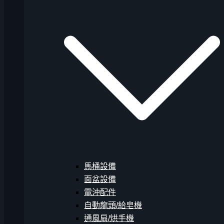
馬桶設備
面盆設備
電沖配件
自動龍頭/給皂機
通風扇/烘手機