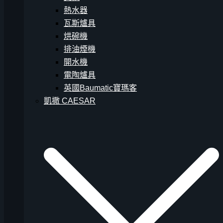
熱水器
瓦斯爐具
烘碗機
排油煙機
開水機
電陶爐具
英國Baumatic寶瑪客
凱撒 CAESAR