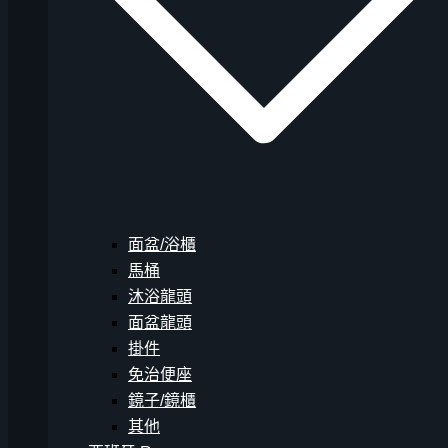
面盆/浴櫃
馬桶
沐浴龍頭
面盆龍頭
掛件
免治便座
鏡子/鏡櫃
其他