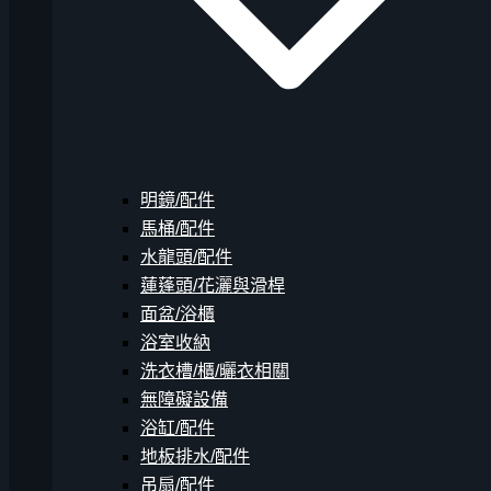
明鏡/配件
馬桶/配件
水龍頭/配件
蓮蓬頭/花灑與滑桿
面盆/浴櫃
浴室收納
洗衣槽/櫃/曬衣相關
無障礙設備
浴缸/配件
地板排水/配件
吊扇/配件