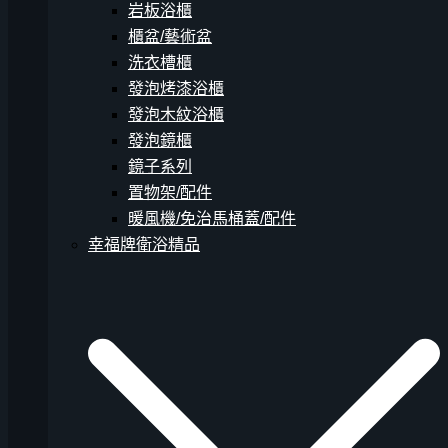
岩板浴櫃
櫃盆/藝術盆
洗衣槽櫃
發泡烤漆浴櫃
發泡木紋浴櫃
發泡鏡櫃
鏡子系列
置物架/配件
暖風機/免治馬桶蓋/配件
幸福牌衛浴精品