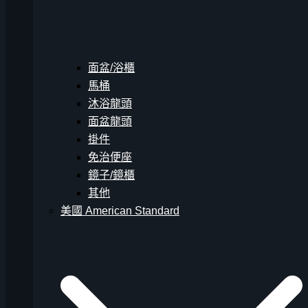
面盆/浴櫃
馬桶
沐浴龍頭
面盆龍頭
掛件
免治便座
鏡子/鏡櫃
其他
美國 American Standard