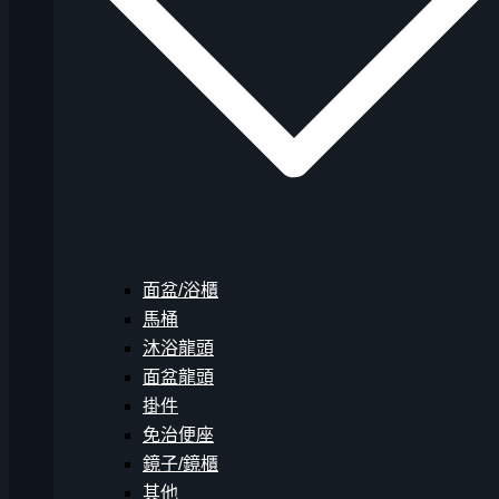
面盆/浴櫃
馬桶
沐浴龍頭
面盆龍頭
掛件
免治便座
鏡子/鏡櫃
其他