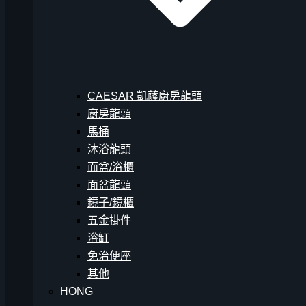
CAESAR 凱薩廚房龍頭
廚房龍頭
馬桶
沐浴龍頭
面盆/浴櫃
面盆龍頭
鏡子/鏡櫃
五金掛件
浴缸
免治便座
其他
HONG