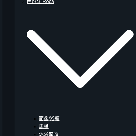
西班牙 Roca
面盆/浴櫃
馬桶
沐浴龍頭