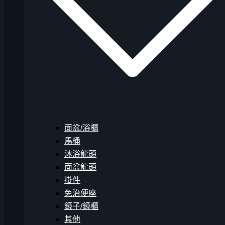
面盆/浴櫃
馬桶
沐浴龍頭
面盆龍頭
掛件
免治便座
鏡子/鏡櫃
其他