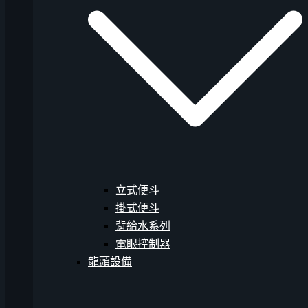
立式便斗
掛式便斗
背給水系列
電眼控制器
龍頭設備