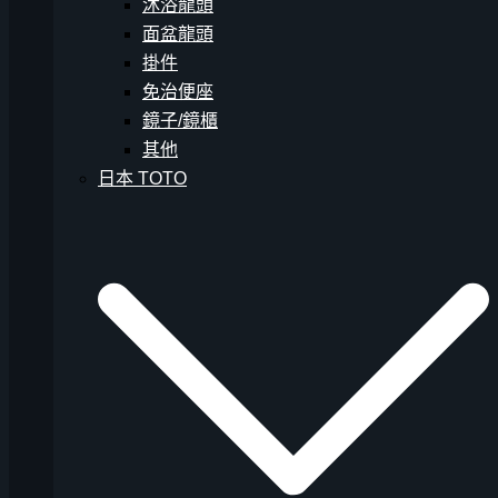
沐浴龍頭
面盆龍頭
掛件
免治便座
鏡子/鏡櫃
其他
日本 TOTO