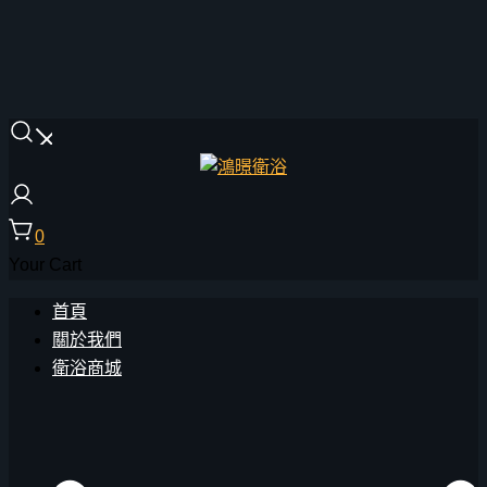
Skip
to
content
鴻暻衛浴
0
Your Cart
首頁
關於我們
衛浴商城