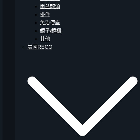
面盆龍頭
掛件
免治便座
鏡子/鏡櫃
其他
美國RECO