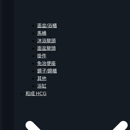
面盆/浴櫃
馬桶
沐浴龍頭
面盆龍頭
掛件
免治便座
鏡子/鏡櫃
其他
浴缸
和成 HCG