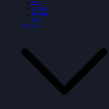
掛件
免治便座
鏡子/鏡櫃
其他
日本 INAX