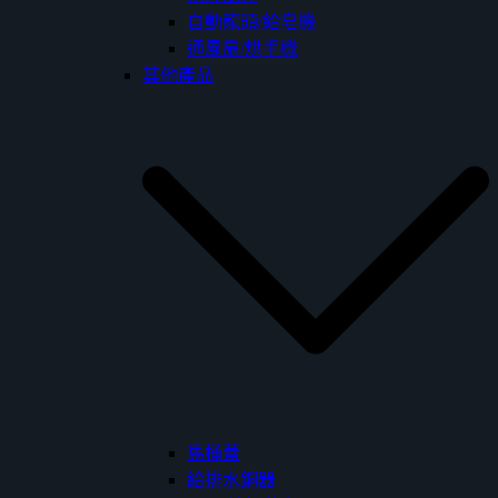
自動龍頭/給皂機
通風扇/烘手機
其他產品
馬桶蓋
給排水銅器