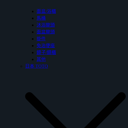
面盆/浴櫃
馬桶
沐浴龍頭
面盆龍頭
掛件
免治便座
鏡子/鏡櫃
其他
日本 TOTO