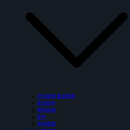
沐浴龍頭/面盆龍頭
衛浴配件
置物收納
配件
廚房龍頭