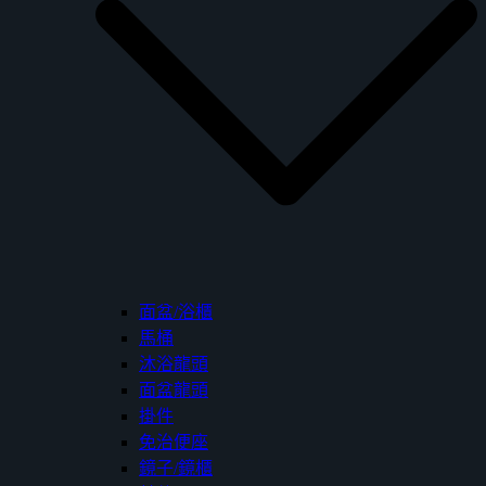
面盆/浴櫃
馬桶
沐浴龍頭
面盆龍頭
掛件
免治便座
鏡子/鏡櫃