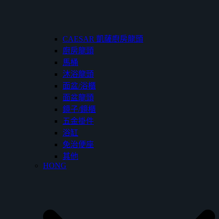
CAESAR 凱薩廚房龍頭
廚房龍頭
馬桶
沐浴龍頭
面盆/浴櫃
面盆龍頭
鏡子/鏡櫃
五金掛件
浴缸
免治便座
其他
HONG