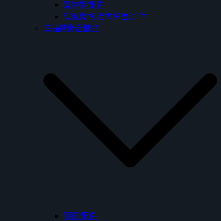
置物架/配件
暖風機/免治馬桶蓋/配件
幸福牌衛浴精品
明鏡/配件