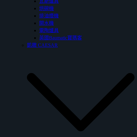
瓦斯爐具
烘碗機
排油煙機
開水機
電陶爐具
英國Baumatic寶瑪客
凱撒 CAESAR