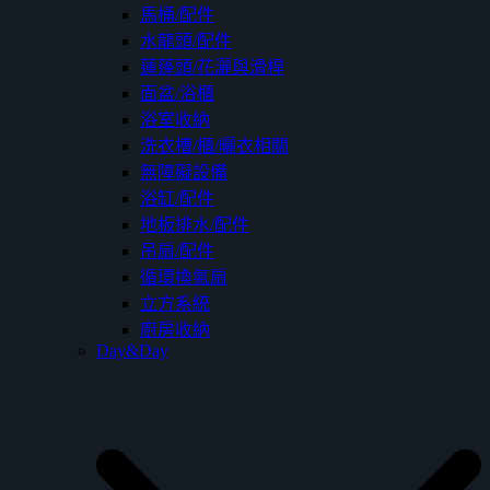
馬桶/配件
水龍頭/配件
蓮蓬頭/花灑與滑桿
面盆/浴櫃
浴室收納
洗衣槽/櫃/曬衣相關
無障礙設備
浴缸/配件
地板排水/配件
吊扇/配件
循環換氣扇
立方系統
廚房收納
Day&Day