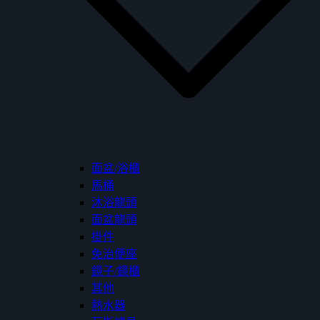
面盆/浴櫃
馬桶
沐浴龍頭
面盆龍頭
掛件
免治便座
鏡子/鏡櫃
其他
熱水器