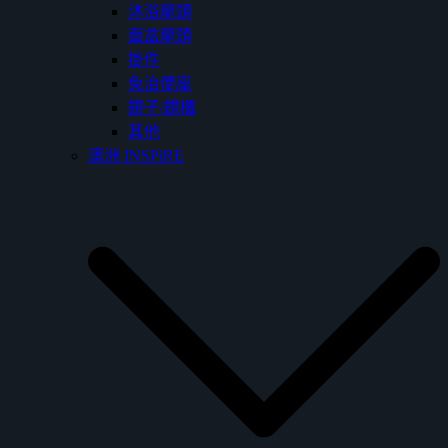
沐浴龍頭
面盆龍頭
掛件
免治便座
鏡子/鏡櫃
其他
澳洲 INSPiRE