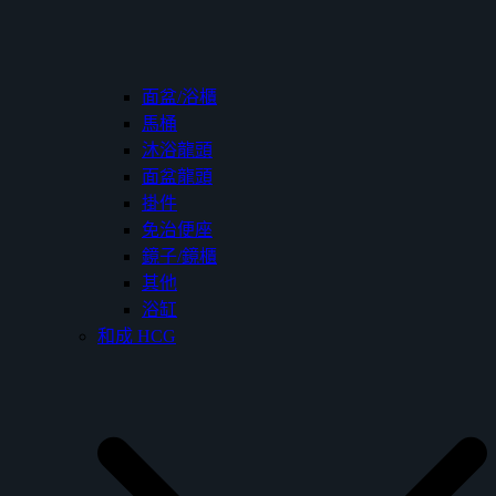
面盆/浴櫃
馬桶
沐浴龍頭
面盆龍頭
掛件
免治便座
鏡子/鏡櫃
其他
浴缸
和成 HCG