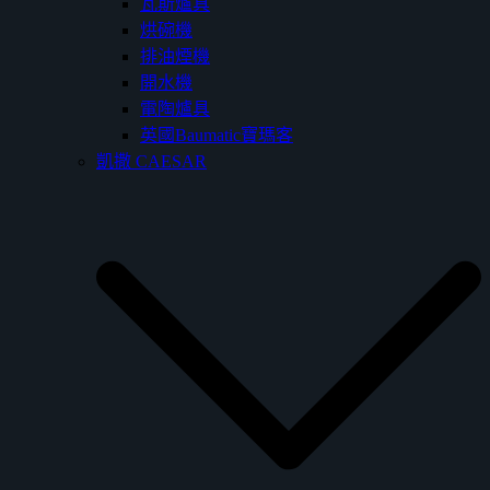
瓦斯爐具
烘碗機
排油煙機
開水機
電陶爐具
英國Baumatic寶瑪客
凱撒 CAESAR