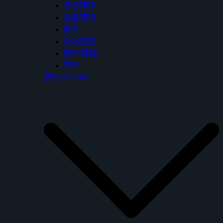
沐浴龍頭
面盆龍頭
掛件
免治便座
鏡子/鏡櫃
其他
澳洲 INSPiRE