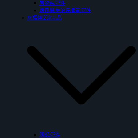
置物架/配件
暖風機/免治馬桶蓋/配件
幸福牌衛浴精品
明鏡/配件