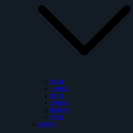
御之釉
一般面盆
檯上盆
浴櫃系列
檯面系列
拖布盆
浴室配件