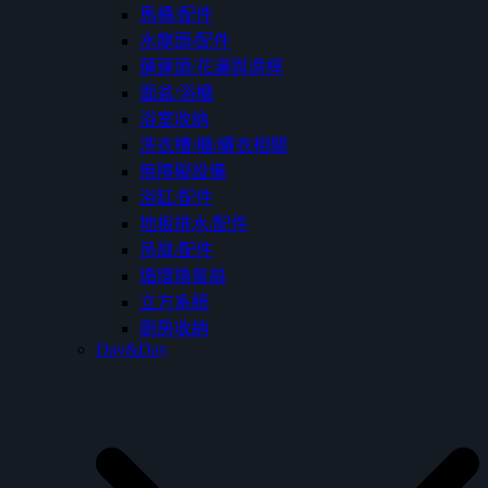
馬桶/配件
水龍頭/配件
蓮蓬頭/花灑與滑桿
面盆/浴櫃
浴室收納
洗衣槽/櫃/曬衣相關
無障礙設備
浴缸/配件
地板排水/配件
吊扇/配件
循環換氣扇
立方系統
廚房收納
Day&Day