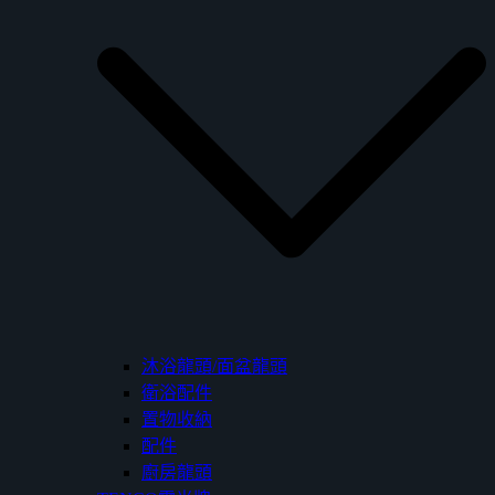
沐浴龍頭/面盆龍頭
衛浴配件
置物收納
配件
廚房龍頭