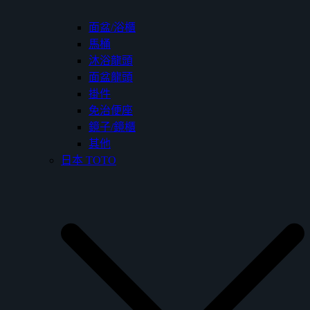
面盆/浴櫃
馬桶
沐浴龍頭
面盆龍頭
掛件
免治便座
鏡子/鏡櫃
其他
日本 TOTO