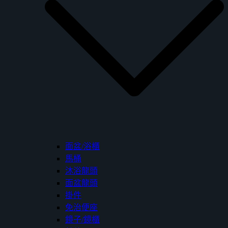
面盆/浴櫃
馬桶
沐浴龍頭
面盆龍頭
掛件
免治便座
鏡子/鏡櫃