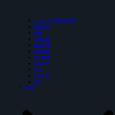
CAESAR 凱薩廚房龍頭
廚房龍頭
馬桶
沐浴龍頭
面盆/浴櫃
面盆龍頭
鏡子/鏡櫃
五金掛件
浴缸
免治便座
其他
HONG