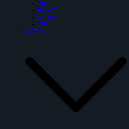
掛件
免治便座
鏡子/鏡櫃
其他
日本 INAX