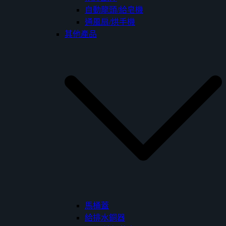
自動龍頭/給皂機
通風扇/烘手機
其他產品
馬桶蓋
給排水銅器