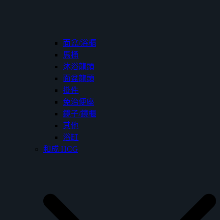
面盆/浴櫃
馬桶
沐浴龍頭
面盆龍頭
掛件
免治便座
鏡子/鏡櫃
其他
浴缸
和成 HCG