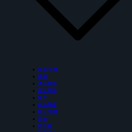
面盆/浴櫃
馬桶
沐浴龍頭
面盆龍頭
掛件
免治便座
鏡子/鏡櫃
其他
熱水器