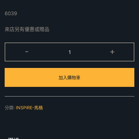
6039
來店另有優惠或贈品
6039
-
+
單
體
馬
加入購物車
桶
數
量
分類:
INSPiRE-馬桶