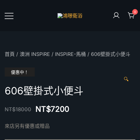
Skip
to
0
content
鴻暻衛浴
首頁
/
澳洲 INSPiRE
/
INSPiRE-馬桶
/ 606壁掛式小便斗
優惠中！
🔍
606壁掛式小便斗
NT$
7200
NT$
18000
來店另有優惠或贈品