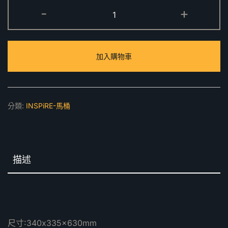
606
-
+
壁
掛
式
加入購物車
小
便
斗
數
分類:
INSPiRE-馬桶
量
描述
尺寸:340x335x630mm