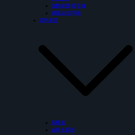
自動龍頭/給皂機
通風扇/烘手機
其他產品
馬桶蓋
給排水銅器