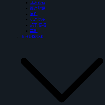
沐浴龍頭
面盆龍頭
掛件
免治便座
鏡子/鏡櫃
其他
澳洲 INSPiRE