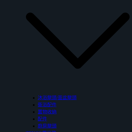
沐浴龍頭/面盆龍頭
衛浴配件
置物收納
配件
廚房龍頭