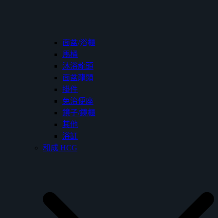
面盆/浴櫃
馬桶
沐浴龍頭
面盆龍頭
掛件
免治便座
鏡子/鏡櫃
其他
浴缸
和成 HCG