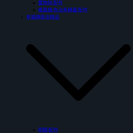
置物架/配件
暖風機/免治馬桶蓋/配件
幸福牌衛浴精品
明鏡/配件