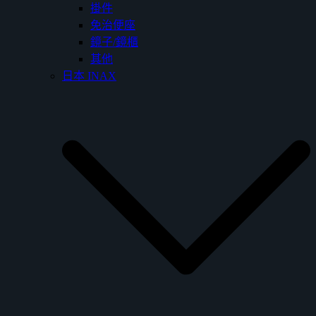
掛件
免治便座
鏡子/鏡櫃
其他
日本 INAX