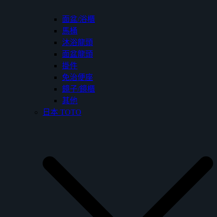
面盆/浴櫃
馬桶
沐浴龍頭
面盆龍頭
掛件
免治便座
鏡子/鏡櫃
其他
日本 TOTO