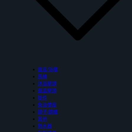
面盆/浴櫃
馬桶
沐浴龍頭
面盆龍頭
掛件
免治便座
鏡子/鏡櫃
其他
熱水器