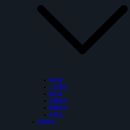
御之釉
一般面盆
檯上盆
浴櫃系列
檯面系列
拖布盆
浴室配件