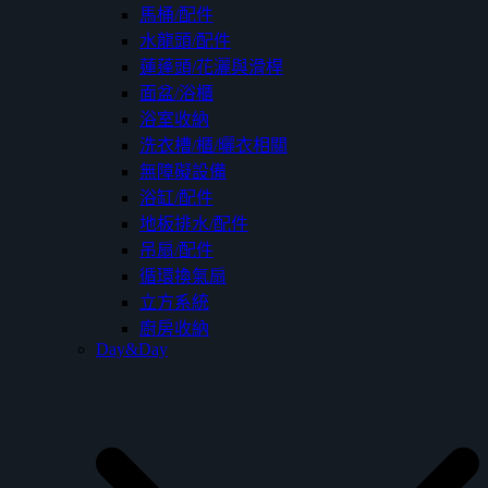
馬桶/配件
水龍頭/配件
蓮蓬頭/花灑與滑桿
面盆/浴櫃
浴室收納
洗衣槽/櫃/曬衣相關
無障礙設備
浴缸/配件
地板排水/配件
吊扇/配件
循環換氣扇
立方系統
廚房收納
Day&Day