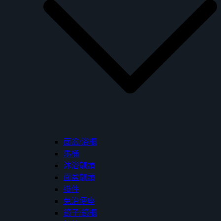
面盆/浴櫃
馬桶
沐浴龍頭
面盆龍頭
掛件
免治便座
鏡子/鏡櫃