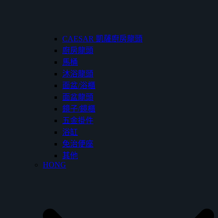
CAESAR 凱薩廚房龍頭
廚房龍頭
馬桶
沐浴龍頭
面盆/浴櫃
面盆龍頭
鏡子/鏡櫃
五金掛件
浴缸
免治便座
其他
HONG