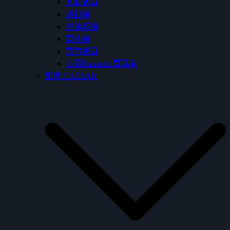
瓦斯爐具
烘碗機
排油煙機
開水機
電陶爐具
英國Baumatic寶瑪客
凱撒 CAESAR