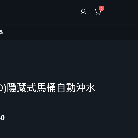
0
區
C)(D)隱藏式馬桶自動沖水
50