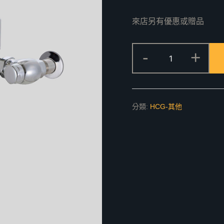
來店另有優惠或贈品
AF934A(C)
-
+
(D)
隱
藏
式
分類:
HCG-其他
馬
桶
自
動
沖
水
器
數
量