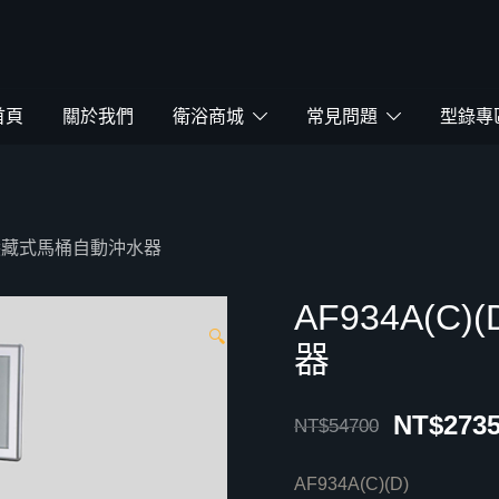
鴻暻衛浴
首頁
關於我們
衛浴商城
常見問題
型錄專
(D)隱藏式馬桶自動沖水器
AF934A(
🔍
器
NT$
273
NT$
54700
AF934A(C)(D)