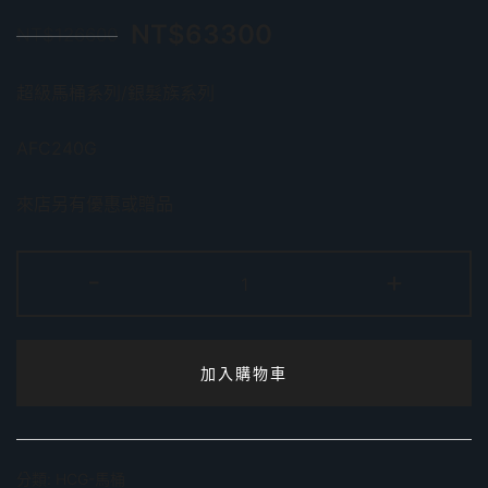
NT$
63300
NT$
126600
超級馬桶系列/銀髮族系列
AFC240G
來店另有優惠或贈品
AFC240G
-
+
智
慧
型
加入購物車
超
級
馬
桶
分類:
HCG-馬桶