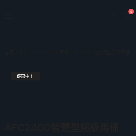
Skip
to
0
content
鴻暻衛浴
首頁
/
和成 HCG
/
HCG-馬桶
/ AFC240G智慧型超級馬桶
優惠中！
AFC240G智慧型超級馬桶