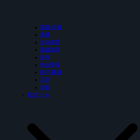
面盆/浴櫃
馬桶
沐浴龍頭
面盆龍頭
掛件
免治便座
鏡子/鏡櫃
其他
浴缸
和成 HCG