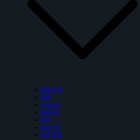
面盆/浴櫃
馬桶
沐浴龍頭
面盆龍頭
掛件
免治便座
鏡子/鏡櫃