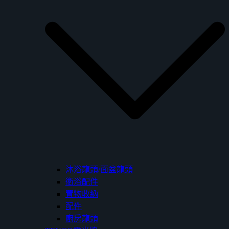
沐浴龍頭/面盆龍頭
衛浴配件
置物收納
配件
廚房龍頭