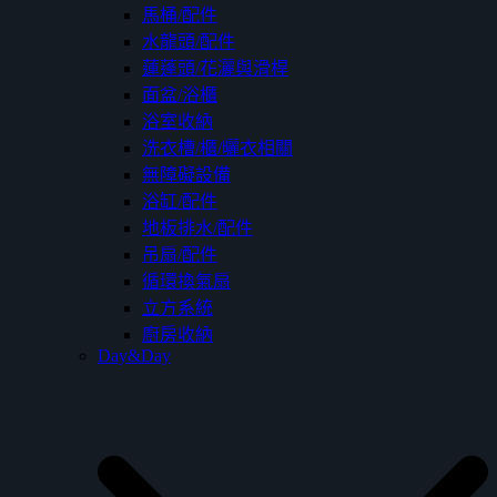
馬桶/配件
水龍頭/配件
蓮蓬頭/花灑與滑桿
面盆/浴櫃
浴室收納
洗衣槽/櫃/曬衣相關
無障礙設備
浴缸/配件
地板排水/配件
吊扇/配件
循環換氣扇
立方系統
廚房收納
Day&Day