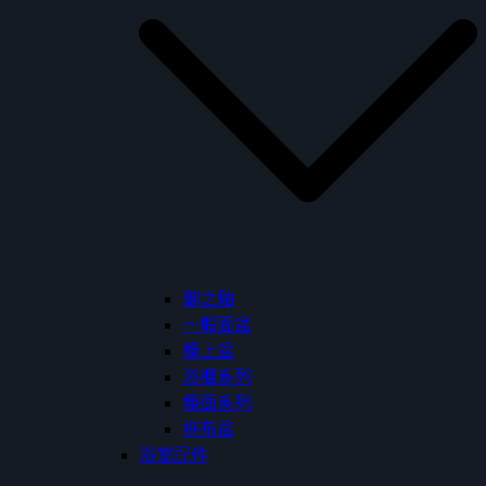
御之釉
一般面盆
檯上盆
浴櫃系列
檯面系列
拖布盆
浴室配件