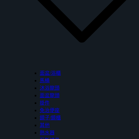
面盆/浴櫃
馬桶
沐浴龍頭
面盆龍頭
掛件
免治便座
鏡子/鏡櫃
其他
熱水器