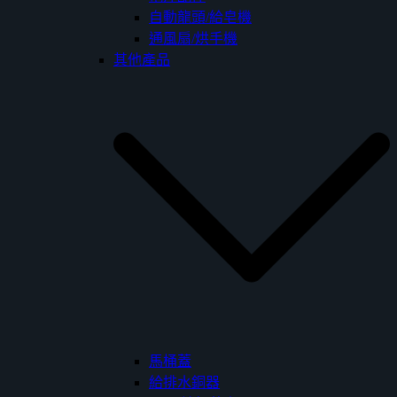
自動龍頭/給皂機
通風扇/烘手機
其他產品
馬桶蓋
給排水銅器