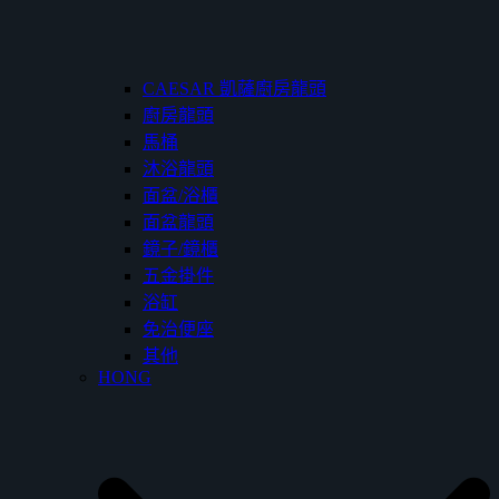
CAESAR 凱薩廚房龍頭
廚房龍頭
馬桶
沐浴龍頭
面盆/浴櫃
面盆龍頭
鏡子/鏡櫃
五金掛件
浴缸
免治便座
其他
HONG