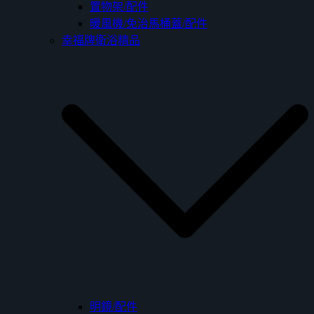
置物架/配件
暖風機/免治馬桶蓋/配件
幸福牌衛浴精品
明鏡/配件