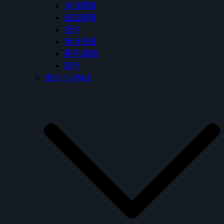
沐浴龍頭
面盆龍頭
掛件
免治便座
鏡子/鏡櫃
其他
澳洲 INSPiRE