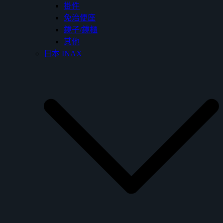
掛件
免治便座
鏡子/鏡櫃
其他
日本 INAX