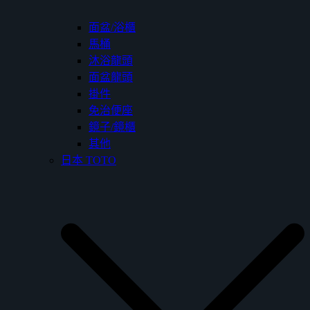
面盆/浴櫃
馬桶
沐浴龍頭
面盆龍頭
掛件
免治便座
鏡子/鏡櫃
其他
日本 TOTO