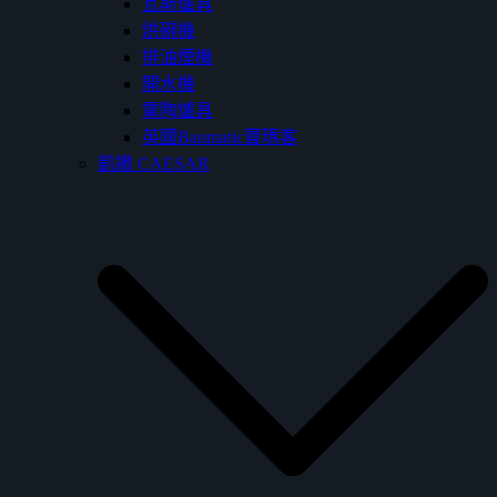
瓦斯爐具
烘碗機
排油煙機
開水機
電陶爐具
英國Baumatic寶瑪客
凱撒 CAESAR