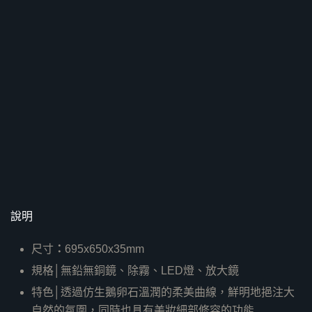
說明
尺寸
：
695x650x35mm
規格│無鉛無銅鏡、除霧、LED燈、放大鏡
特色│透過仿生鵝卵石溫潤的柔美曲線，鮮明地挹注大
自然的氛圍，同時也具有美妝細部修容的功能