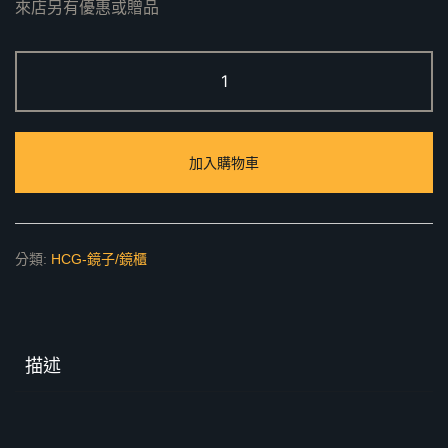
來店另有優惠或贈品
BA5573
時
尚
化
加入購物車
妝
鏡
數
量
分類:
HCG-鏡子/鏡櫃
描述