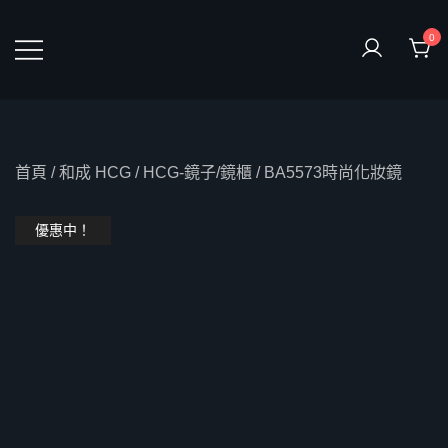
Skip
to
0
content
鴻暻衛浴
首頁
/
和成 HCG
/
HCG-鏡子/鏡櫃
/ BA5573時尚化妝鏡
優惠中！