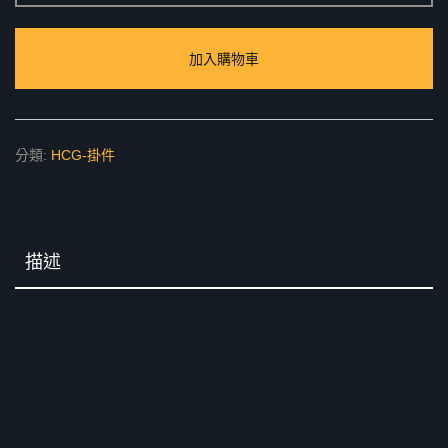
型
滑
加入購物車
桿
數
量
分類:
HCG-掛件
描述