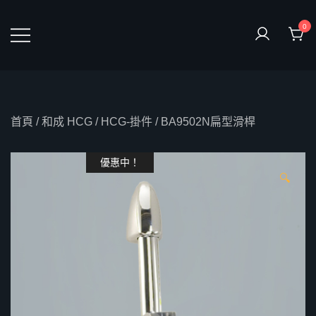
Skip
to
0
content
鴻暻衛浴
首頁
/
和成 HCG
/
HCG-掛件
/ BA9502N扁型滑桿
優惠中！
🔍