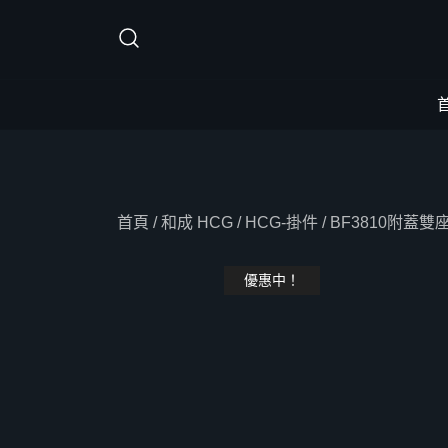
Skip
to
content
首頁
/
和成 HCG
/
HCG-掛件
/ BF3810附蓋
優惠中！