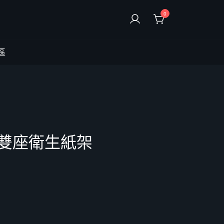
0
區
附蓋雙座衛生紙架