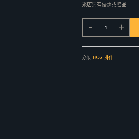
來店另有優惠或贈品
BF3810
-
+
附
蓋
雙
座
分類:
HCG-掛件
衛
生
紙
架
數
量