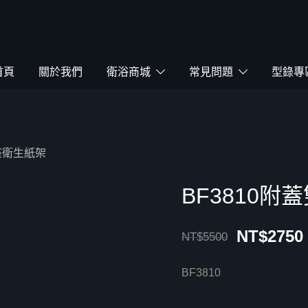
鴻暻衛浴
首頁
關於我們
衛浴商城
常見問題
型錄專
雙座衛生紙架
BF3810
NT$
2750
NT$
5500
BF3810