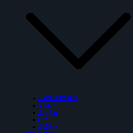
沐浴龍頭/面盆龍頭
衛浴配件
置物收納
配件
廚房龍頭