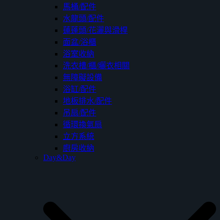
馬桶/配件
水龍頭/配件
蓮蓬頭/花灑與滑桿
面盆/浴櫃
浴室收納
洗衣槽/櫃/曬衣相關
無障礙設備
浴缸/配件
地板排水/配件
吊扇/配件
循環換氣扇
立方系統
廚房收納
Day&Day