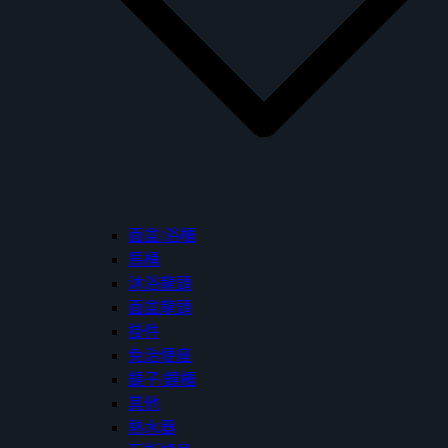
面盆/浴櫃
馬桶
沐浴龍頭
面盆龍頭
掛件
免治便座
鏡子/鏡櫃
其他
熱水器