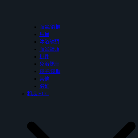
面盆/浴櫃
馬桶
沐浴龍頭
面盆龍頭
掛件
免治便座
鏡子/鏡櫃
其他
浴缸
和成 HCG