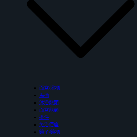
面盆/浴櫃
馬桶
沐浴龍頭
面盆龍頭
掛件
免治便座
鏡子/鏡櫃