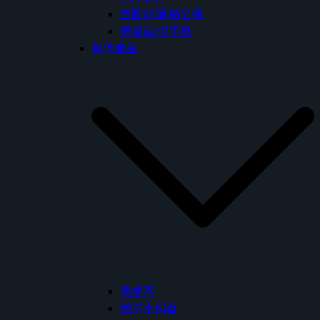
自動龍頭/給皂機
通風扇/烘手機
其他產品
馬桶蓋
給排水銅器