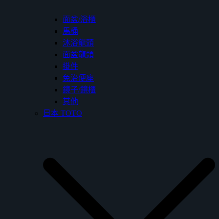
面盆/浴櫃
馬桶
沐浴龍頭
面盆龍頭
掛件
免治便座
鏡子/鏡櫃
其他
日本 TOTO