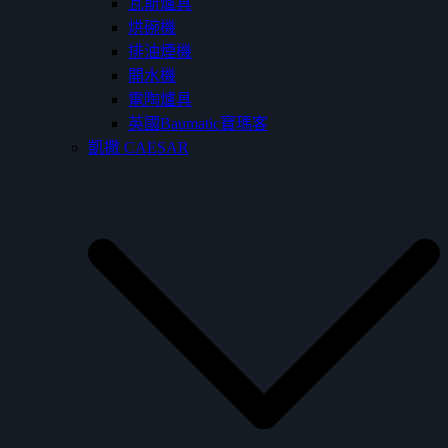
瓦斯爐具
烘碗機
排油煙機
開水機
電陶爐具
英國Baumatic寶瑪客
凱撒 CAESAR