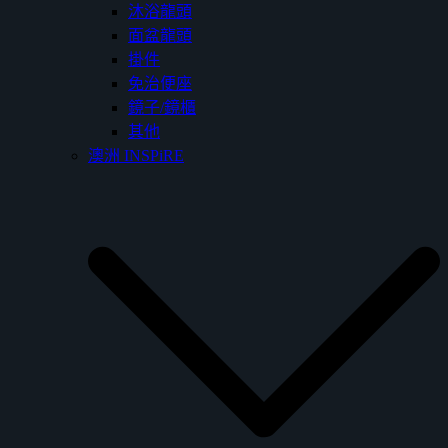
沐浴龍頭
面盆龍頭
掛件
免治便座
鏡子/鏡櫃
其他
澳洲 INSPiRE