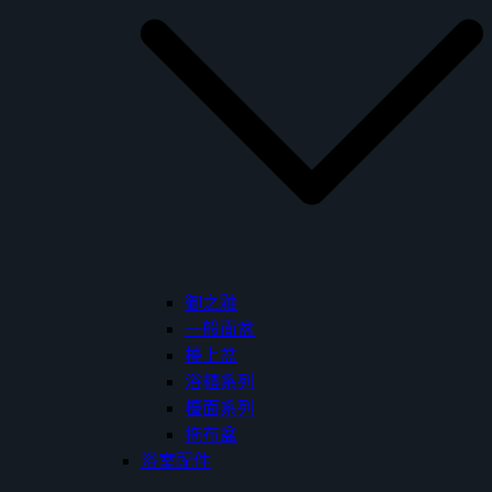
御之釉
一般面盆
檯上盆
浴櫃系列
檯面系列
拖布盆
浴室配件