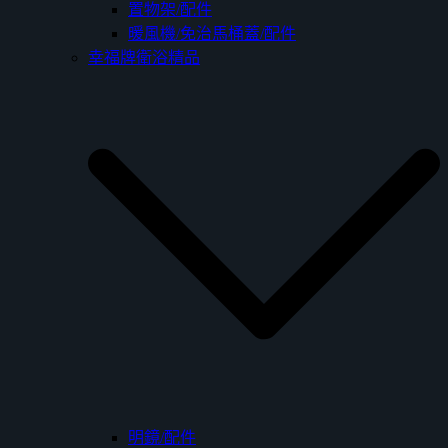
置物架/配件
暖風機/免治馬桶蓋/配件
幸福牌衛浴精品
明鏡/配件