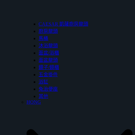
CAESAR 凱薩廚房龍頭
廚房龍頭
馬桶
沐浴龍頭
面盆/浴櫃
面盆龍頭
鏡子/鏡櫃
五金掛件
浴缸
免治便座
其他
HONG