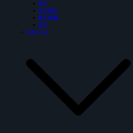
掛件
免治便座
鏡子/鏡櫃
其他
日本 INAX