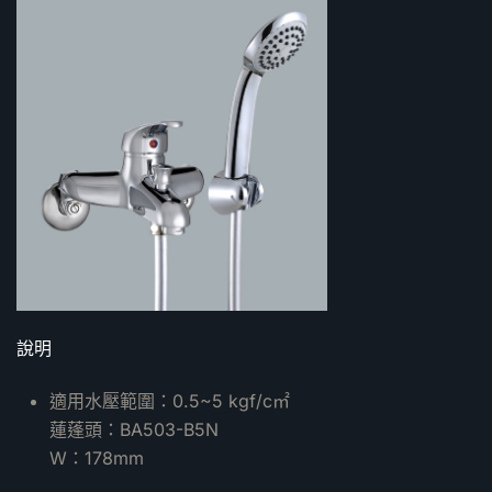
說明
適用水壓範圍：0.5~5 kgf/c㎡
蓮蓬頭：BA503-B5N
W：178mm