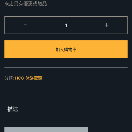
來店另有優惠或贈品
BF6237
-
+
沐
浴
龍
加入購物車
頭
數
量
分類:
HCG-沐浴龍頭
描述