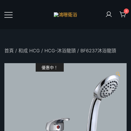
Skip
to
0
content
鴻暻衛浴
首頁
/
和成 HCG
/
HCG-沐浴龍頭
/ BF6237沐浴龍頭
優惠中！
🔍