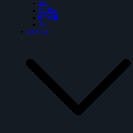
掛件
免治便座
鏡子/鏡櫃
其他
日本 INAX