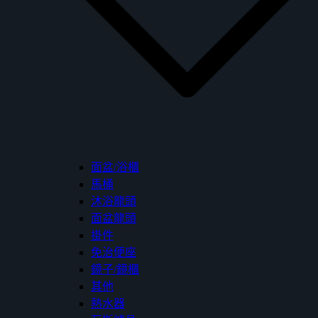
面盆/浴櫃
馬桶
沐浴龍頭
面盆龍頭
掛件
免治便座
鏡子/鏡櫃
其他
熱水器