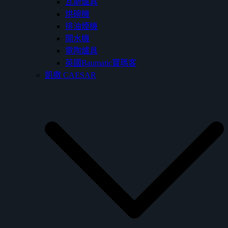
瓦斯爐具
烘碗機
排油煙機
開水機
電陶爐具
英國Baumatic寶瑪客
凱撒 CAESAR