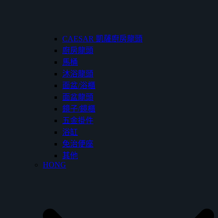
CAESAR 凱薩廚房龍頭
廚房龍頭
馬桶
沐浴龍頭
面盆/浴櫃
面盆龍頭
鏡子/鏡櫃
五金掛件
浴缸
免治便座
其他
HONG