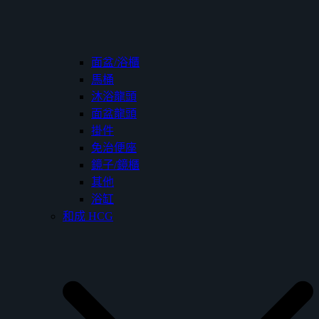
面盆/浴櫃
馬桶
沐浴龍頭
面盆龍頭
掛件
免治便座
鏡子/鏡櫃
其他
浴缸
和成 HCG