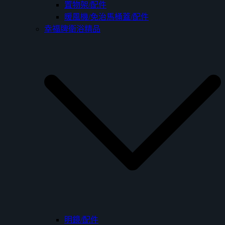
置物架/配件
暖風機/免治馬桶蓋/配件
幸福牌衛浴精品
明鏡/配件