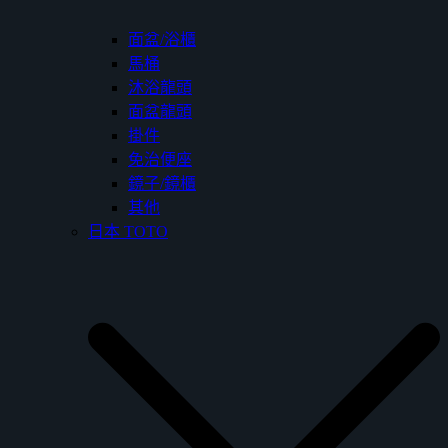
面盆/浴櫃
馬桶
沐浴龍頭
面盆龍頭
掛件
免治便座
鏡子/鏡櫃
其他
日本 TOTO