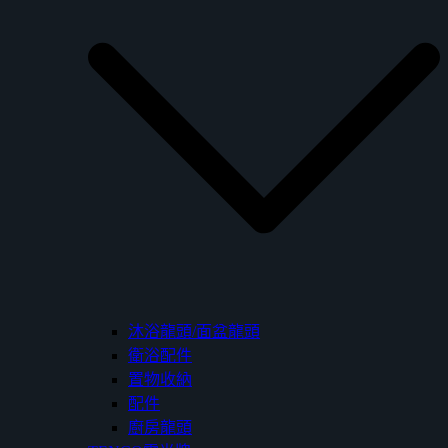
沐浴龍頭/面盆龍頭
衛浴配件
置物收納
配件
廚房龍頭