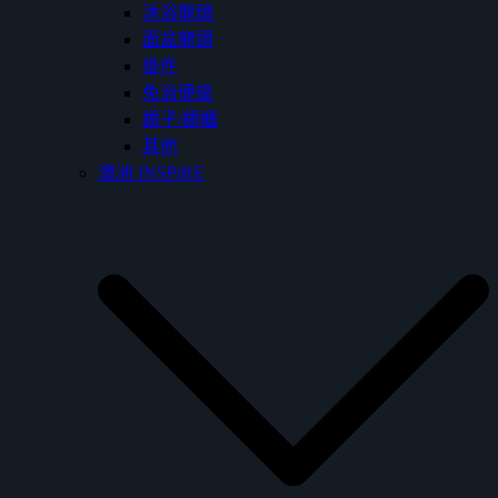
沐浴龍頭
面盆龍頭
掛件
免治便座
鏡子/鏡櫃
其他
澳洲 INSPiRE