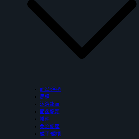
面盆/浴櫃
馬桶
沐浴龍頭
面盆龍頭
掛件
免治便座
鏡子/鏡櫃