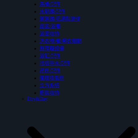
馬桶/配件
水龍頭/配件
蓮蓬頭/花灑與滑桿
面盆/浴櫃
浴室收納
洗衣槽/櫃/曬衣相關
無障礙設備
浴缸/配件
地板排水/配件
吊扇/配件
循環換氣扇
立方系統
廚房收納
Day&Day