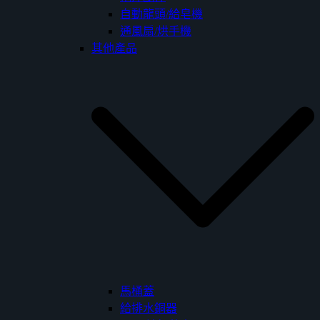
自動龍頭/給皂機
通風扇/烘手機
其他產品
馬桶蓋
給排水銅器