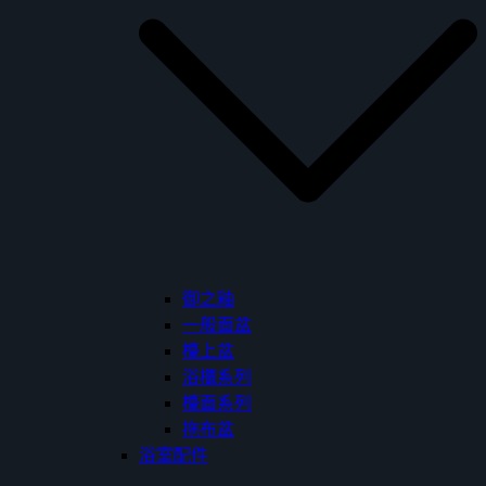
御之釉
一般面盆
檯上盆
浴櫃系列
檯面系列
拖布盆
浴室配件