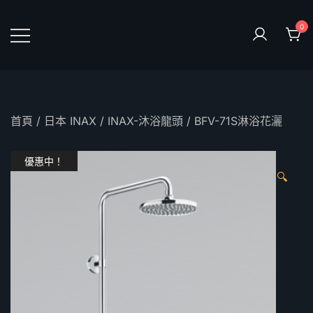
Skip
to
0
content
鴻暻衛浴
首頁
/
日本 INAX
/
INAX-沐浴龍頭
/ BFV-71S淋浴花灑
優惠中！
🔍