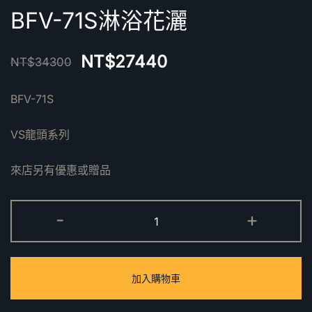
BFV-71S淋浴花灑
NT$
27440
NT$
34300
BFV-71S
VS龍頭系列
來店另有優惠或贈品
BFV-
-
+
71S
淋
浴
加入購物車
花
灑