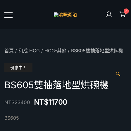
Skip
to
0
content
鴻暻衛浴
首頁
/
和成 HCG
/
HCG-其他
/ BS605雙抽落地型烘碗機
優惠中！
🔍
BS605雙抽落地型烘碗機
NT$
11700
NT$
23400
BS605