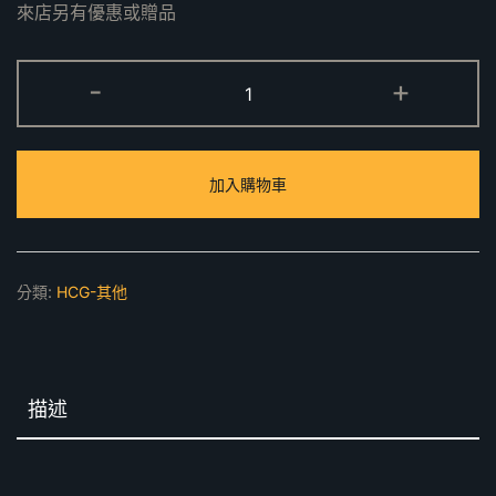
來店另有優惠或贈品
BS605
-
+
雙
抽
落
加入購物車
地
型
烘
碗
分類:
HCG-其他
機
數
量
描述