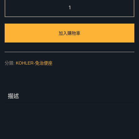
C3-
150
電
腦
加入購物車
馬
桶
蓋
8297TW-
分類:
KOHLER-免治便座
0
數
量
描述