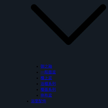
御之釉
一般面盆
檯上盆
浴櫃系列
檯面系列
拖布盆
浴室配件