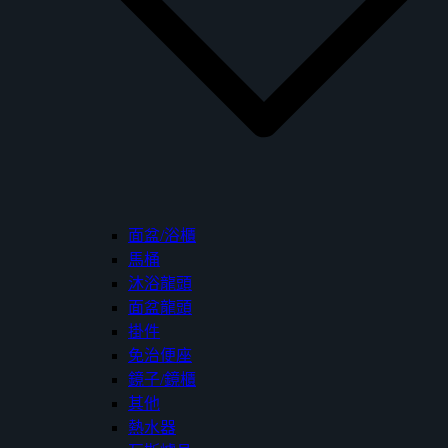
面盆/浴櫃
馬桶
沐浴龍頭
面盆龍頭
掛件
免治便座
鏡子/鏡櫃
其他
熱水器