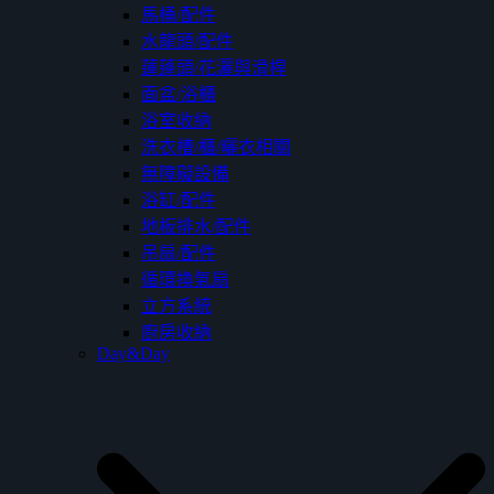
馬桶/配件
水龍頭/配件
蓮蓬頭/花灑與滑桿
面盆/浴櫃
浴室收納
洗衣槽/櫃/曬衣相關
無障礙設備
浴缸/配件
地板排水/配件
吊扇/配件
循環換氣扇
立方系統
廚房收納
Day&Day