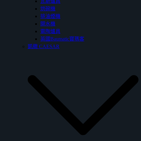
瓦斯爐具
烘碗機
排油煙機
開水機
電陶爐具
英國Baumatic寶瑪客
凱撒 CAESAR