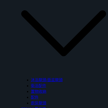
沐浴龍頭/面盆龍頭
衛浴配件
置物收納
配件
廚房龍頭