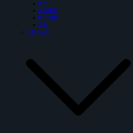
掛件
免治便座
鏡子/鏡櫃
其他
日本 INAX