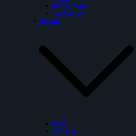
自動龍頭/給皂機
通風扇/烘手機
其他產品
馬桶蓋
給排水銅器