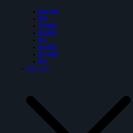
面盆/浴櫃
馬桶
沐浴龍頭
面盆龍頭
掛件
免治便座
鏡子/鏡櫃
其他
日本 TOTO