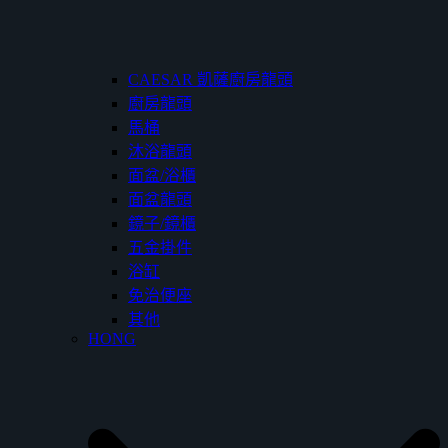
CAESAR 凱薩廚房龍頭
廚房龍頭
馬桶
沐浴龍頭
面盆/浴櫃
面盆龍頭
鏡子/鏡櫃
五金掛件
浴缸
免治便座
其他
HONG