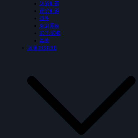
沐浴龍頭
面盆龍頭
掛件
免治便座
鏡子/鏡櫃
其他
澳洲 INSPiRE