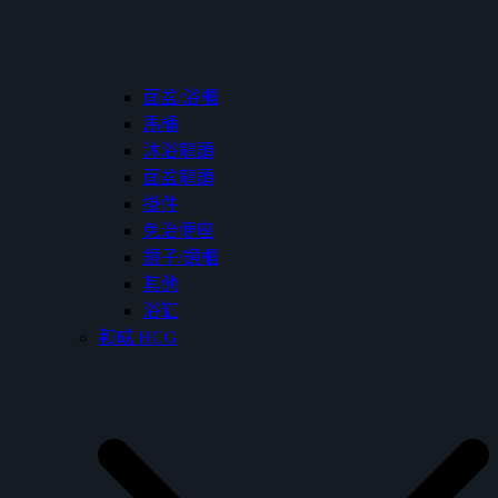
面盆/浴櫃
馬桶
沐浴龍頭
面盆龍頭
掛件
免治便座
鏡子/鏡櫃
其他
浴缸
和成 HCG