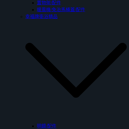
置物架/配件
暖風機/免治馬桶蓋/配件
幸福牌衛浴精品
明鏡/配件