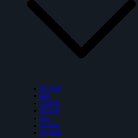
面盆/浴櫃
馬桶
沐浴龍頭
面盆龍頭
掛件
免治便座
鏡子/鏡櫃