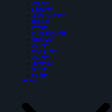
馬桶/配件
水龍頭/配件
蓮蓬頭/花灑與滑桿
面盆/浴櫃
浴室收納
洗衣槽/櫃/曬衣相關
無障礙設備
浴缸/配件
地板排水/配件
吊扇/配件
循環換氣扇
立方系統
廚房收納
Day&Day