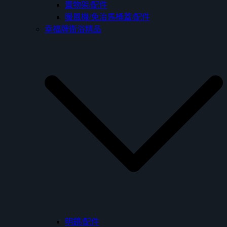
置物架/配件
暖風機/免治馬桶蓋/配件
幸福牌衛浴精品
明鏡/配件