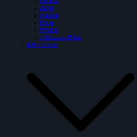
瓦斯爐具
烘碗機
排油煙機
開水機
電陶爐具
英國Baumatic寶瑪客
凱撒 CAESAR