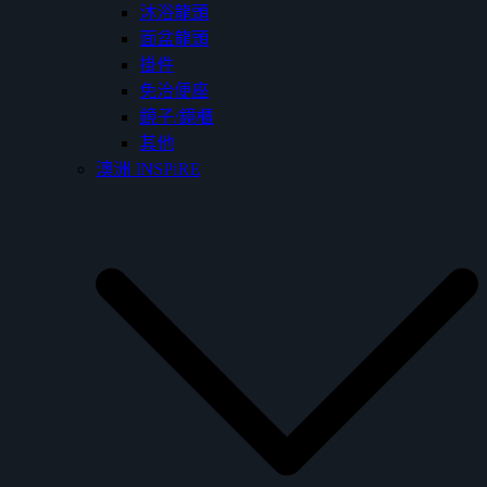
沐浴龍頭
面盆龍頭
掛件
免治便座
鏡子/鏡櫃
其他
澳洲 INSPiRE