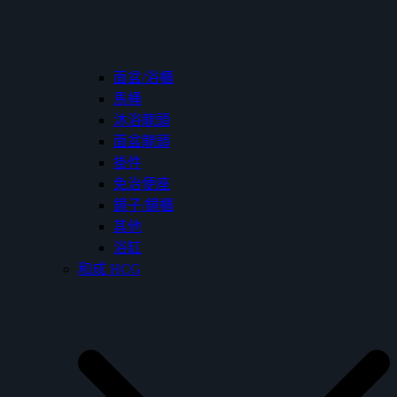
面盆/浴櫃
馬桶
沐浴龍頭
面盆龍頭
掛件
免治便座
鏡子/鏡櫃
其他
浴缸
和成 HCG