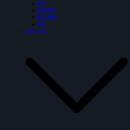
掛件
免治便座
鏡子/鏡櫃
其他
日本 INAX