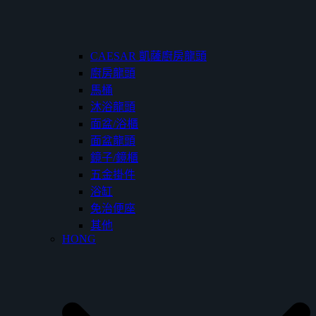
CAESAR 凱薩廚房龍頭
廚房龍頭
馬桶
沐浴龍頭
面盆/浴櫃
面盆龍頭
鏡子/鏡櫃
五金掛件
浴缸
免治便座
其他
HONG