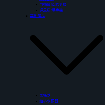
自動龍頭/給皂機
通風扇/烘手機
其他產品
馬桶蓋
給排水銅器