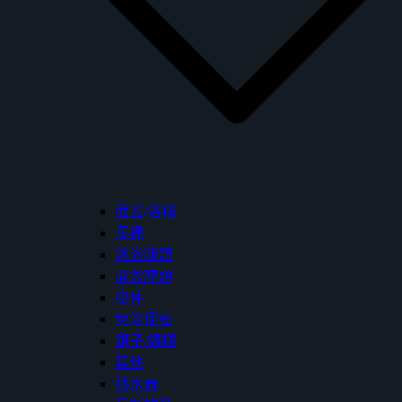
面盆/浴櫃
馬桶
沐浴龍頭
面盆龍頭
掛件
免治便座
鏡子/鏡櫃
其他
熱水器