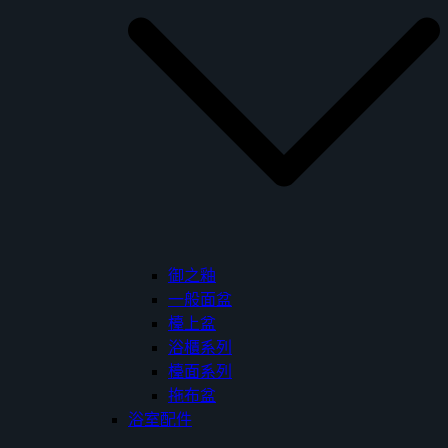
御之釉
一般面盆
檯上盆
浴櫃系列
檯面系列
拖布盆
浴室配件