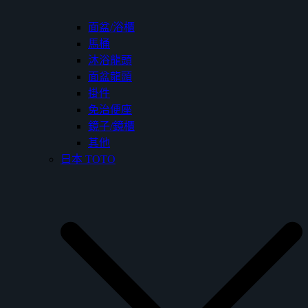
面盆/浴櫃
馬桶
沐浴龍頭
面盆龍頭
掛件
免治便座
鏡子/鏡櫃
其他
日本 TOTO