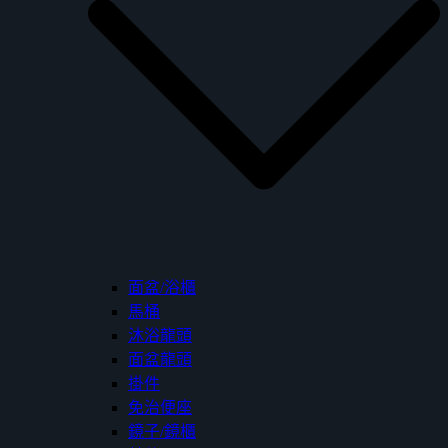
面盆/浴櫃
馬桶
沐浴龍頭
面盆龍頭
掛件
免治便座
鏡子/鏡櫃