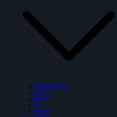
沐浴龍頭/面盆龍頭
衛浴配件
置物收納
配件
廚房龍頭