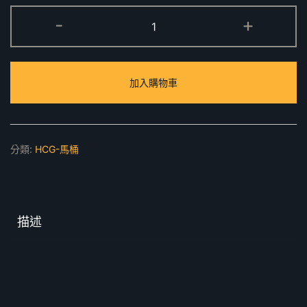
CF8500N
-
+
塑
膠
馬
加入購物車
桶
蓋
數
量
分類:
HCG-馬桶
描述