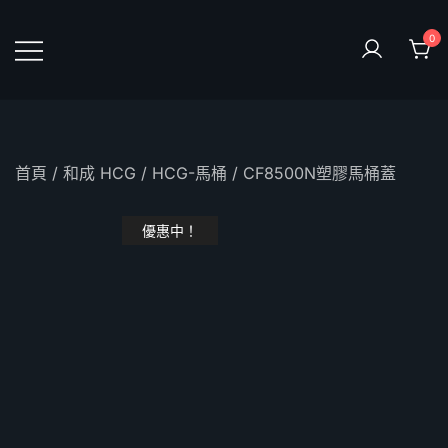
Skip
to
0
content
鴻暻衛浴
首頁
/
和成 HCG
/
HCG-馬桶
/ CF8500N塑膠馬桶蓋
優惠中！