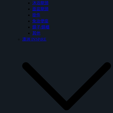
沐浴龍頭
面盆龍頭
掛件
免治便座
鏡子/鏡櫃
其他
澳洲 INSPiRE