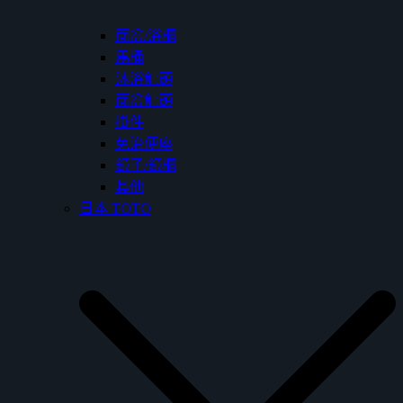
面盆/浴櫃
馬桶
沐浴龍頭
面盆龍頭
掛件
免治便座
鏡子/鏡櫃
其他
日本 TOTO