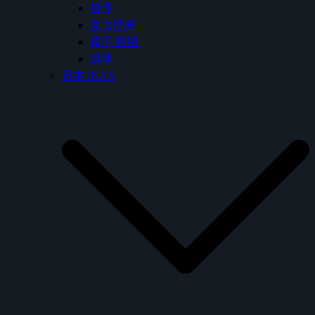
掛件
免治便座
鏡子/鏡櫃
其他
日本 INAX