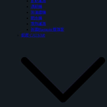
瓦斯爐具
烘碗機
排油煙機
開水機
電陶爐具
英國Baumatic寶瑪客
凱撒 CAESAR