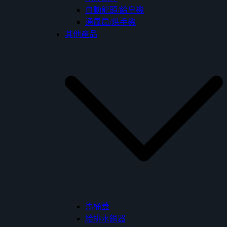
自動龍頭/給皂機
通風扇/烘手機
其他產品
馬桶蓋
給排水銅器