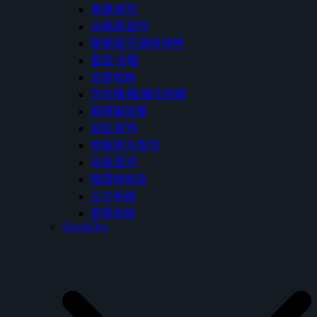
馬桶/配件
水龍頭/配件
蓮蓬頭/花灑與滑桿
面盆/浴櫃
浴室收納
洗衣槽/櫃/曬衣相關
無障礙設備
浴缸/配件
地板排水/配件
吊扇/配件
循環換氣扇
立方系統
廚房收納
Day&Day