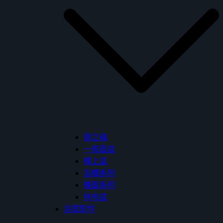
御之釉
一般面盆
檯上盆
浴櫃系列
檯面系列
拖布盆
浴室配件