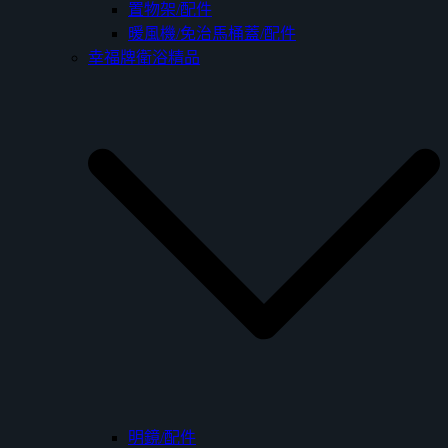
置物架/配件
暖風機/免治馬桶蓋/配件
幸福牌衛浴精品
明鏡/配件