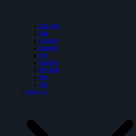
面盆/浴櫃
馬桶
沐浴龍頭
面盆龍頭
掛件
免治便座
鏡子/鏡櫃
其他
浴缸
和成 HCG