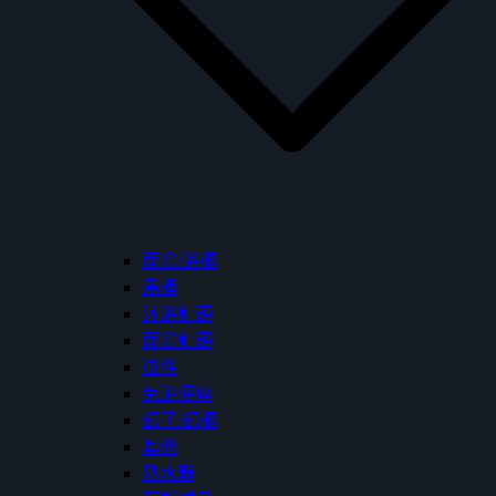
面盆/浴櫃
馬桶
沐浴龍頭
面盆龍頭
掛件
免治便座
鏡子/鏡櫃
其他
熱水器