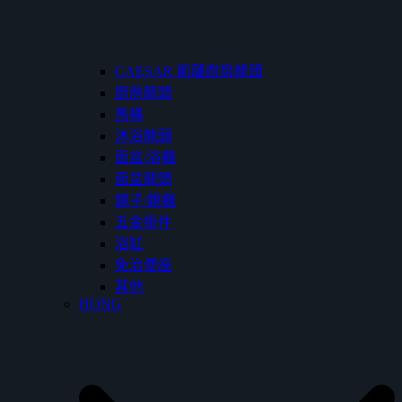
CAESAR 凱薩廚房龍頭
廚房龍頭
馬桶
沐浴龍頭
面盆/浴櫃
面盆龍頭
鏡子/鏡櫃
五金掛件
浴缸
免治便座
其他
HONG