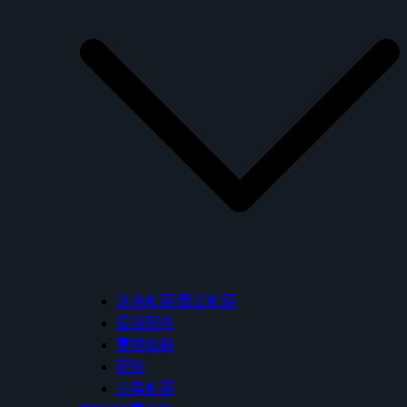
沐浴龍頭/面盆龍頭
衛浴配件
置物收納
配件
廚房龍頭