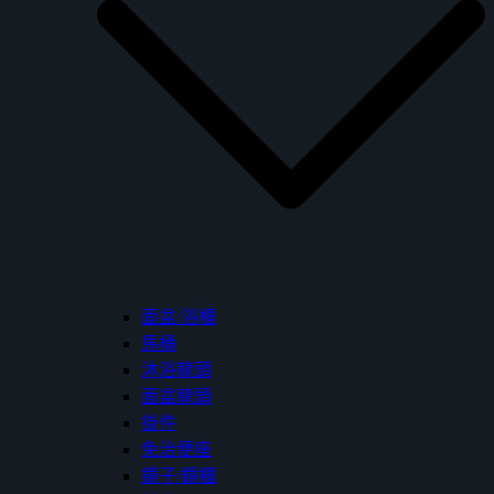
面盆/浴櫃
馬桶
沐浴龍頭
面盆龍頭
掛件
免治便座
鏡子/鏡櫃