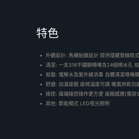
特色
外觀設計: 馬桶貼牆設計 提供隱藏管線款
清潔: 一支316不鏽鋼噴嘴含24個噴水孔
殺菌: 電解水及紫外線消毒 自體清潔噴嘴模
舒適: 加溫座圈 座椅溫度可調 暖風烘乾功
操控: 遠端操控操作更方便 座圈感應(電容
其他: 節能模式 LED夜光照明