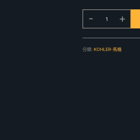
Eir
-
+
全
自
動
智
分類:
KOHLER-馬桶
能
馬
桶
(旭
日
金)
77795TW-
EXSG-
0
數
量