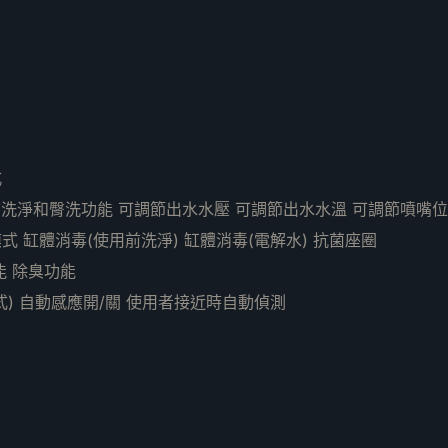
式
 前洗淨和臀洗功能 可調節出水水壓 可調節出水水溫 可調節噴嘴位
式 缸體消毒(使用前洗淨) 缸體消毒(電解水) 抗菌座圈
能 除臭功能
式) 自動感應開/關 使用者接近時自動偵測