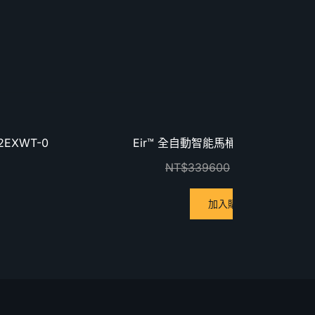
優惠中！
2EXWT-0
Eir™ 全自動智能馬桶 K-77795TW-E
NT$
339600
NT$
129900
加入購物車