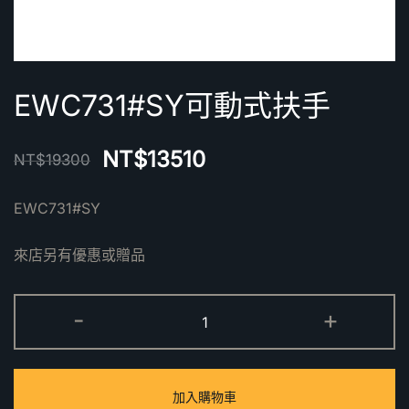
EWC731#SY可動式扶手
NT$
13510
NT$
19300
EWC731#SY
來店另有優惠或贈品
EWC731#SY
-
+
可
動
式
加入購物車
扶