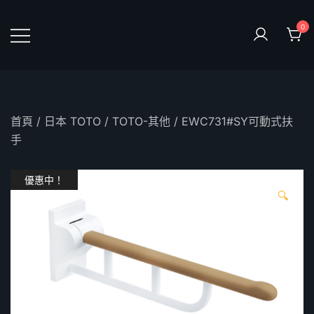
Skip
to
0
content
鴻暻衛浴
首頁
/
日本 TOTO
/
TOTO-其他
/ EWC731#SY可動式扶
手
優惠中！
🔍