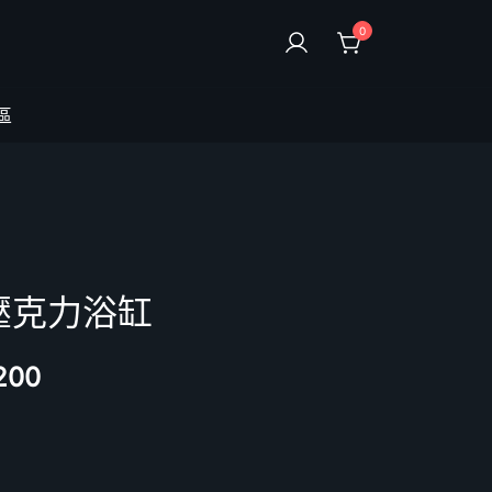
0
區
L)壓克力浴缸
200