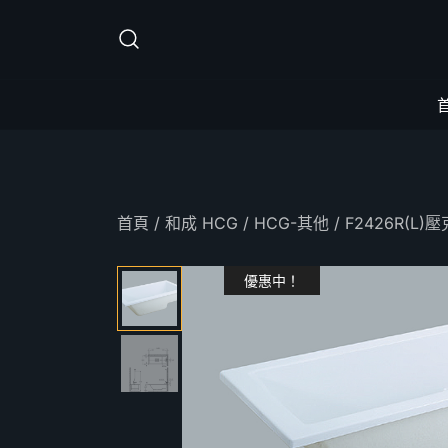
Skip
to
content
首頁
/
和成 HCG
/
HCG-其他
/ F2426R(L
優惠中！