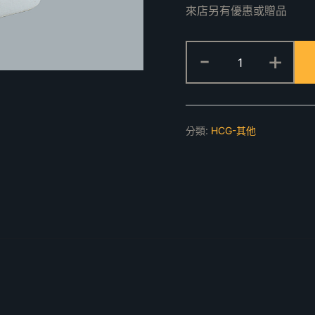
來店另有優惠或贈品
F2426R(L)
-
+
壓
克
力
浴
分類:
HCG-其他
缸
數
量