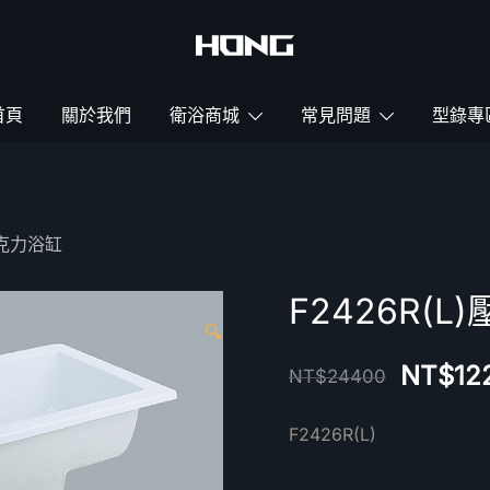
鴻暻衛浴
首頁
關於我們
衛浴商城
常見問題
型錄專
)壓克力浴缸
F2426R(
🔍
NT$
12
NT$
24400
F2426R(L)