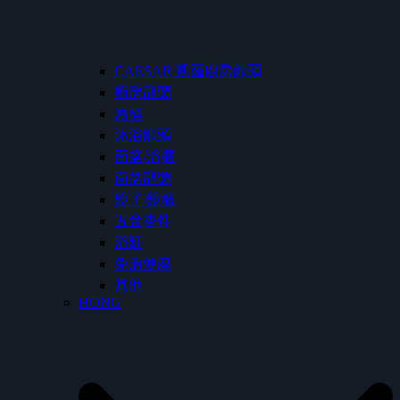
CAESAR 凱薩廚房龍頭
廚房龍頭
馬桶
沐浴龍頭
面盆/浴櫃
面盆龍頭
鏡子/鏡櫃
五金掛件
浴缸
免治便座
其他
HONG