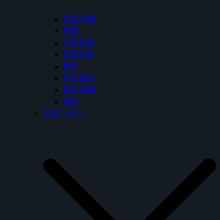
面盆/浴櫃
馬桶
沐浴龍頭
面盆龍頭
掛件
免治便座
鏡子/鏡櫃
其他
日本 TOTO