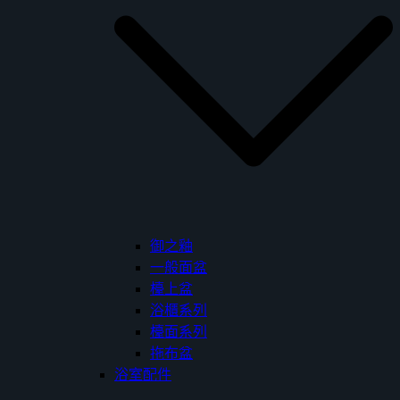
御之釉
一般面盆
檯上盆
浴櫃系列
檯面系列
拖布盆
浴室配件