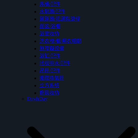
馬桶/配件
水龍頭/配件
蓮蓬頭/花灑與滑桿
面盆/浴櫃
浴室收納
洗衣槽/櫃/曬衣相關
無障礙設備
浴缸/配件
地板排水/配件
吊扇/配件
循環換氣扇
立方系統
廚房收納
Day&Day