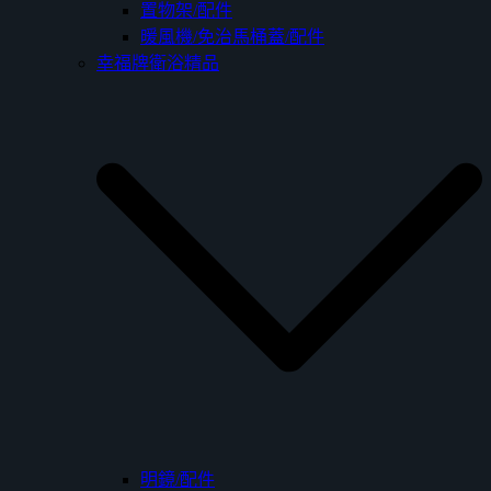
置物架/配件
暖風機/免治馬桶蓋/配件
幸福牌衛浴精品
明鏡/配件