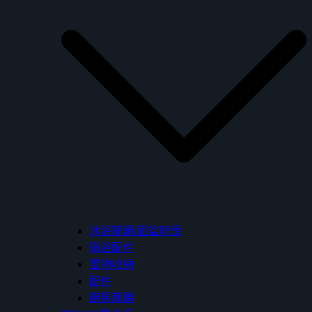
沐浴龍頭/面盆龍頭
衛浴配件
置物收納
配件
廚房龍頭