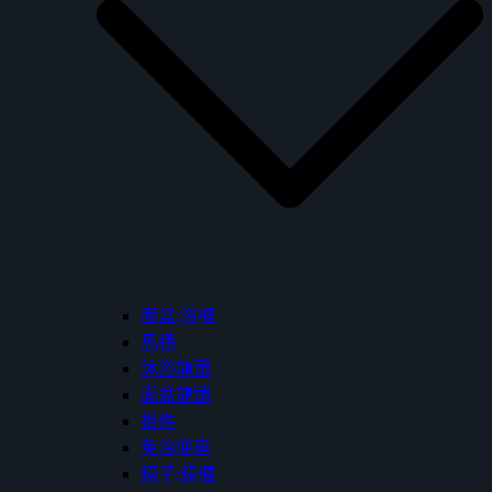
面盆/浴櫃
馬桶
沐浴龍頭
面盆龍頭
掛件
免治便座
鏡子/鏡櫃