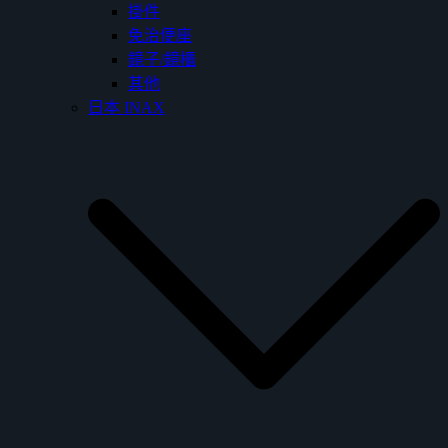
掛件
免治便座
鏡子/鏡櫃
其他
日本 INAX