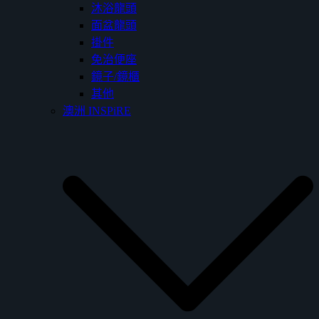
沐浴龍頭
面盆龍頭
掛件
免治便座
鏡子/鏡櫃
其他
澳洲 INSPiRE