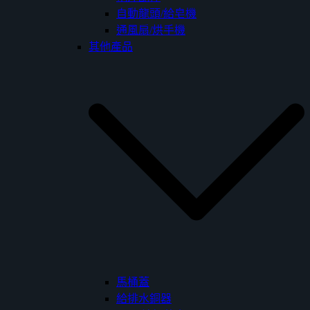
自動龍頭/給皂機
通風扇/烘手機
其他產品
馬桶蓋
給排水銅器