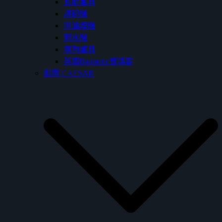
瓦斯爐具
烘碗機
排油煙機
開水機
電陶爐具
英國Baumatic寶瑪客
凱撒 CAESAR