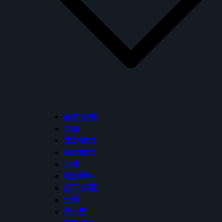
面盆/浴櫃
馬桶
沐浴龍頭
面盆龍頭
掛件
免治便座
鏡子/鏡櫃
其他
熱水器