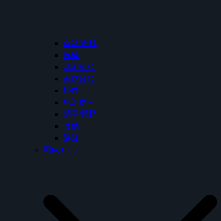
面盆/浴櫃
馬桶
沐浴龍頭
面盆龍頭
掛件
免治便座
鏡子/鏡櫃
其他
浴缸
和成 HCG