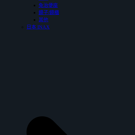
免治便座
鏡子/鏡櫃
其他
日本 INAX