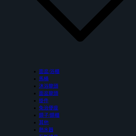
面盆/浴櫃
馬桶
沐浴龍頭
面盆龍頭
掛件
免治便座
鏡子/鏡櫃
其他
熱水器