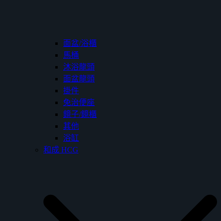
面盆/浴櫃
馬桶
沐浴龍頭
面盆龍頭
掛件
免治便座
鏡子/鏡櫃
其他
浴缸
和成 HCG