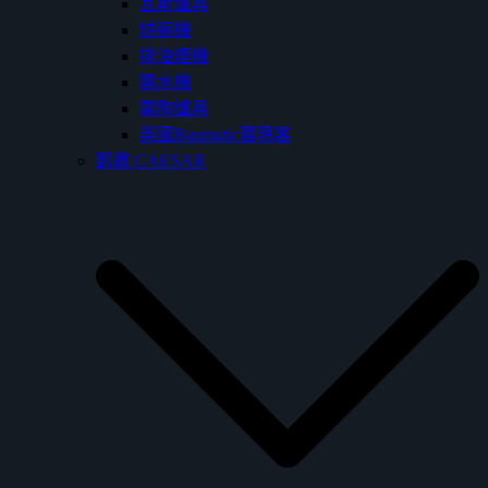
瓦斯爐具
烘碗機
排油煙機
開水機
電陶爐具
英國Baumatic寶瑪客
凱撒 CAESAR