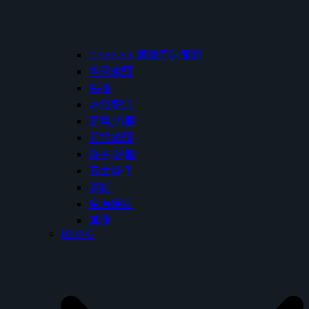
CAESAR 凱薩廚房龍頭
廚房龍頭
馬桶
沐浴龍頭
面盆/浴櫃
面盆龍頭
鏡子/鏡櫃
五金掛件
浴缸
免治便座
其他
HONG