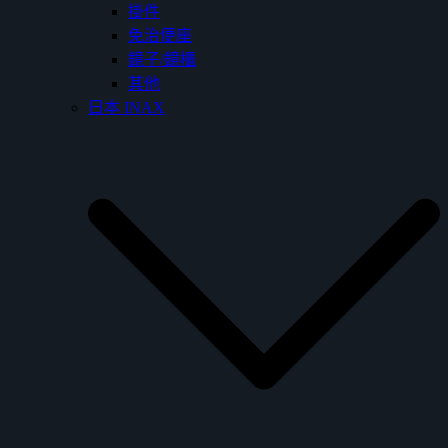
掛件
免治便座
鏡子/鏡櫃
其他
日本 INAX