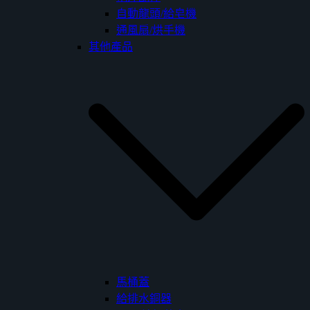
自動龍頭/給皂機
通風扇/烘手機
其他產品
馬桶蓋
給排水銅器