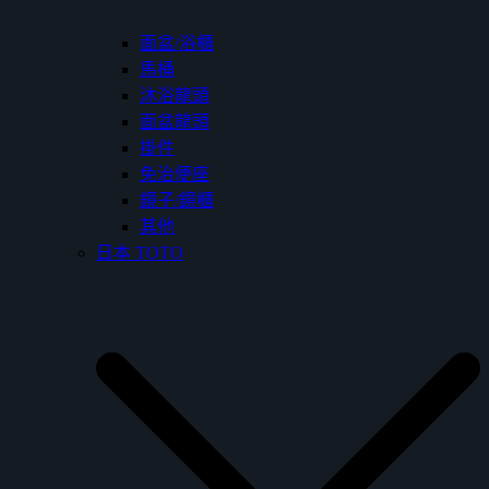
面盆/浴櫃
馬桶
沐浴龍頭
面盆龍頭
掛件
免治便座
鏡子/鏡櫃
其他
日本 TOTO