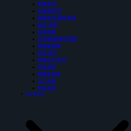
馬桶/配件
水龍頭/配件
蓮蓬頭/花灑與滑桿
面盆/浴櫃
浴室收納
洗衣槽/櫃/曬衣相關
無障礙設備
浴缸/配件
地板排水/配件
吊扇/配件
循環換氣扇
立方系統
廚房收納
Day&Day