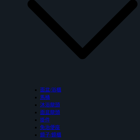
面盆/浴櫃
馬桶
沐浴龍頭
面盆龍頭
掛件
免治便座
鏡子/鏡櫃