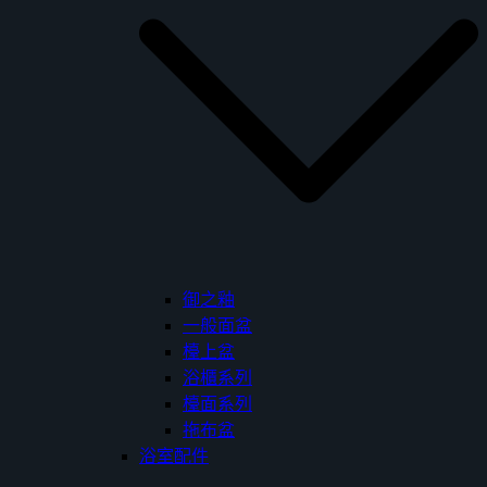
御之釉
一般面盆
檯上盆
浴櫃系列
檯面系列
拖布盆
浴室配件