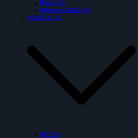
置物架/配件
暖風機/免治馬桶蓋/配件
幸福牌衛浴精品
明鏡/配件