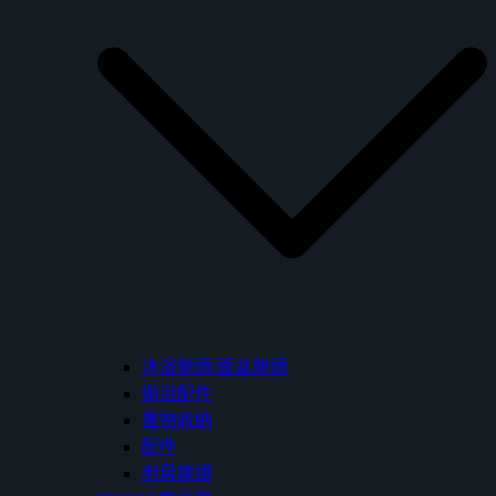
沐浴龍頭/面盆龍頭
衛浴配件
置物收納
配件
廚房龍頭