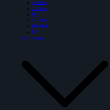
沐浴龍頭
面盆龍頭
掛件
免治便座
鏡子/鏡櫃
其他
澳洲 INSPiRE