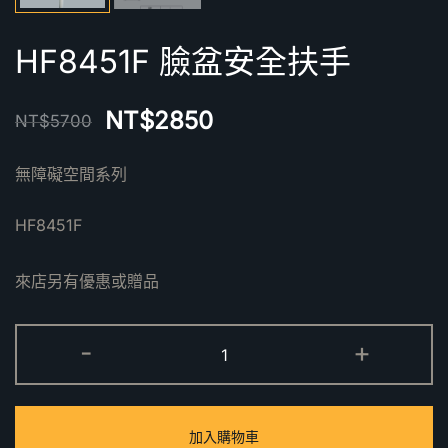
HF8451F 臉盆安全扶手
NT$
2850
NT$
5700
無障礙空間系列
HF8451F
來店另有優惠或贈品
HF8451F
-
+
臉
盆
安
加入購物車
全