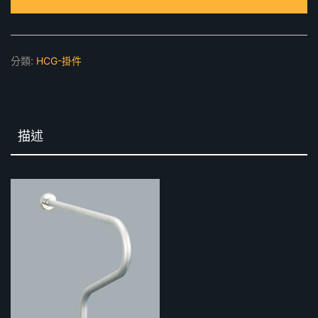
扶
手
數
分類:
HCG-掛件
量
描述