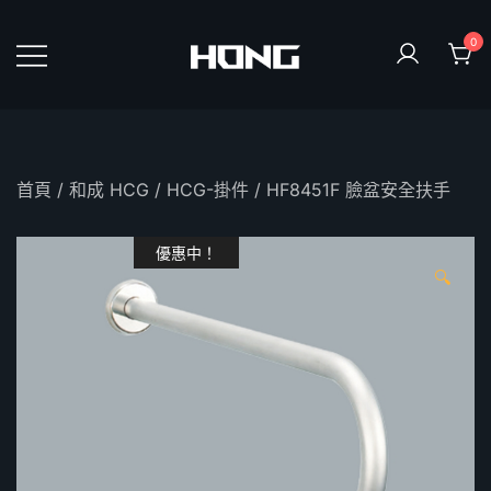
Skip
to
0
content
鴻暻衛浴
首頁
/
和成 HCG
/
HCG-掛件
/ HF8451F 臉盆安全扶手
優惠中！
🔍