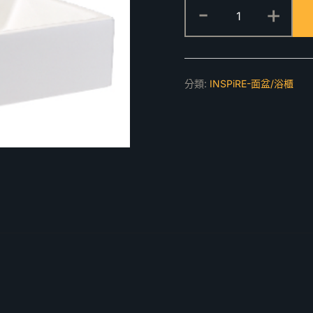
IS2064
-
+
檯
上
盆
數
分類:
INSPiRE-面盆/浴櫃
量