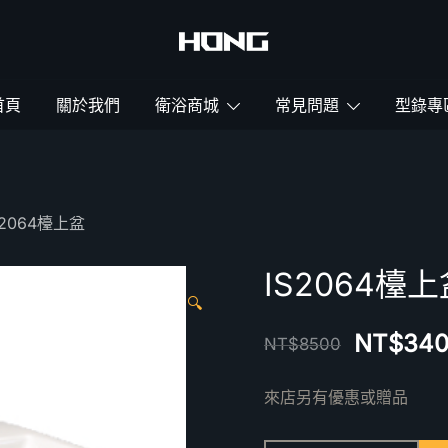
鴻暻衛浴
首頁
關於我們
衛浴商城
常見問題
型錄專
S2064檯上盆
IS2064檯上
🔍
NT$
34
NT$
8500
來店另有優惠或贈品