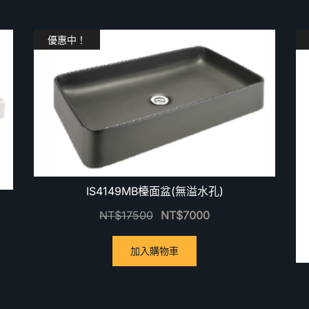
優惠中！
IS4149MB檯面盆(無溢水孔)
NT$
17500
NT$
7000
加入購物車